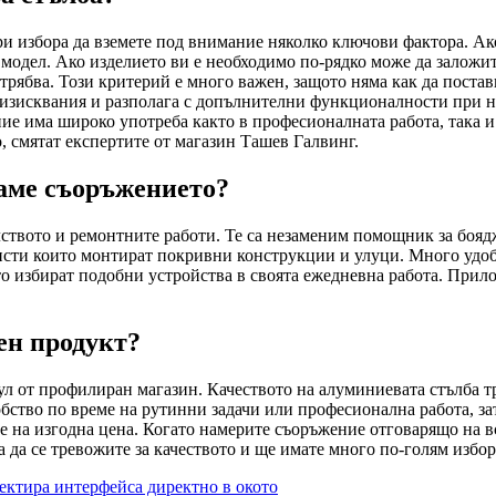
при избора да вземете под внимание няколко ключови фактора. Ак
в модел. Ако изделието ви е необходимо по-рядко може да заложи
трябва. Този критерий е много важен, защото няма как да поста
те изисквания и разполага с допълнителни функционалности при 
ие има широко употреба както в професионалната работа, така 
, смятат експертите от магазин Ташев Галвинг.
ваме съоръжението?
ството и ремонтните работи. Те са незаменим помощник за боядж
сти които монтират покривни конструкции и улуци. Много удоб
то избират подобни устройства в своята ежедневна работа. При
ен продукт?
ул от профилиран магазин. Качеството на алуминиевата стълба т
обство по време на рутинни задачи или професионална работа, за
а е на изгодна цена. Когато намерите съоръжение отговарящо на
 да се тревожите за качеството и ще имате много по-голям избо
ектира интерфейса директно в окото