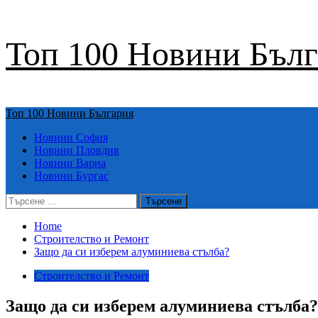
Skip
Топ 100 Новини Бъл
to
content
Primary
Топ 100 Новини България
Menu
Новини София
Новини Пловдив
Новини Варна
Новини Бургас
Търсене
за:
Home
Строителство и Ремонт
Защо да си изберем алуминиева стълба?
Строителство и Ремонт
Защо да си изберем алуминиева стълба?