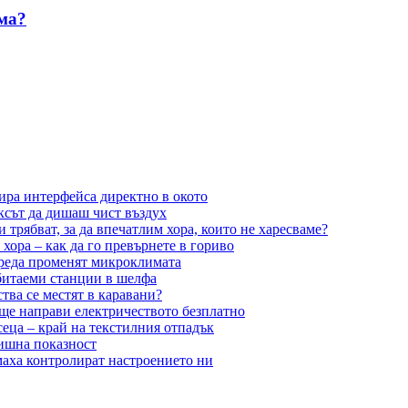
яма?
ира интерфейса директно в окото
ксът да дишаш чист въздух
 трябват, за да впечатлим хора, които не харесваме?
ора – как да го превърнете в гориво
среда променят микроклимата
битаеми станции в шелфа
тва се местят в каравани?
 ще направи електричеството безплатно
сеца – край на текстилния отпадък
лишна показност
маха контролират настроението ни