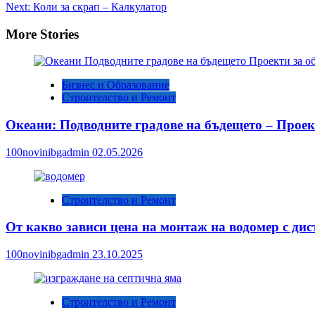
Next:
Коли за скрап – Калкулатор
navigation
More Stories
Бизнес и Образование
Строителство и Ремонт
Океани: Подводните градове на бъдещето – Проек
100novinibgadmin
02.05.2026
Строителство и Ремонт
От какво зависи цена на монтаж на водомер с ди
100novinibgadmin
23.10.2025
Строителство и Ремонт