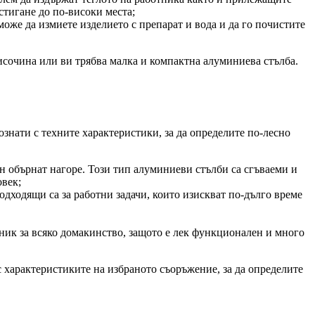
стигане до по-високи места;
оже да измиете изделието с препарат и вода и да го почистите
исочина или ви трябва малка и компактна алуминиева стълба.
знати с техните характеристики, за да определите по-лесно
ен обърнат нагоре. Този тип алуминиеви стълби са сгъваеми и
овек;
одходящи са за работни задачи, които изискват по-дълго време
ник за всяко домакинство, защото е лек функционален и много
с характеристиките на избраното съоръжение, за да определите