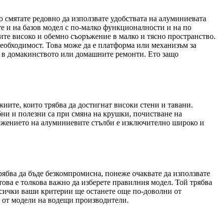
о смятате редовно да използвате удобствата на алуминиевата
те и на базов модел с по-малко функционалности и на по
вите високо и обемно съоръжение в малко и тясно пространство.
необходимост. Това може да е платформа или механизъм за
и в домакинството или домашните ремонти. Ето защо
иите, които трябва да достигнат високи стени и тавани.
ни и полезни са при смяна на крушки, почистване на
ложението на алуминиевите стълби е изключително широко и
рябва да бъде безкомпромисна, понеже очаквате да използвате
това е толкова важно да изберете правилния модел. Той трябва
 всички ваши критерии ще останете още по-доволни от
р от модели на водещи производители.