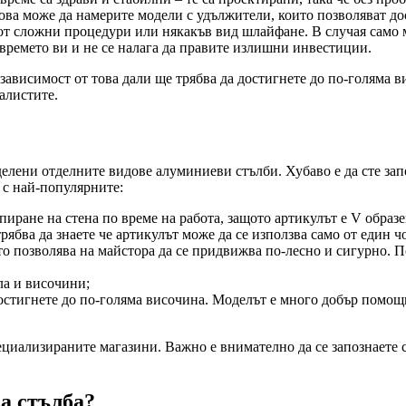
това може да намерите модели с удължители, които позволяват до
от сложни процедури или някакъв вид шлайфане. В случая само м
 времето ви и не се налага да правите излишни инвестиции.
ависимост от това дали ще трябва да достигнете до по-голяма в
алистите.
елени отделните видове алуминиеви стълби. Хубаво е да сте запо
 с най-популярните:
пиране на стена по време на работа, защото артикулът е V образ
рябва да знаете че артикулът може да се използва само от един ч
ето позволява на майстора да се придвижва по-лесно и сигурно. П
ла и височини;
достигнете до по-голяма височина. Моделът е много добър помощ
пециализираните магазини. Важно е внимателно да се запознаете 
а стълба?