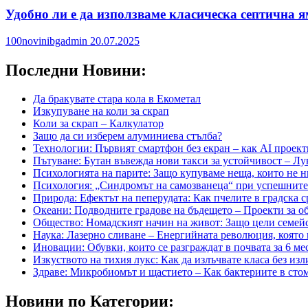
Удобно ли е да използваме класическа септична 
100novinibgadmin
20.07.2025
Последни Новини:
Да бракувате стара кола в Екометал
Изкупуване на коли за скрап
Коли за скрап – Калкулатор
Защо да си изберем алуминиева стълба?
Технологии: Първият смартфон без екран – как AI проект
Пътуване: Бутан въвежда нови такси за устойчивост – Лу
Психологията на парите: Защо купуваме неща, които не ни
Психология: „Синдромът на самозванеца“ при успешните х
Природа: Ефектът на пеперудата: Как пчелите в градска 
Океани: Подводните градове на бъдещето – Проекти за о
Общество: Номадският начин на живот: Защо цели семейс
Наука: Лазерно сливане – Енергийната революция, която
Иновации: Обувки, които се разграждат в почвата за 6 ме
Изкуството на тихия лукс: Как да излъчвате класа без из
Здраве: Микробиомът и щастието – Как бактериите в сто
Новини по Категории: