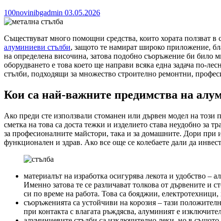
100novinibgadmin
03.05.2026
Съществуват много помощни средства, които хората ползват в
алуминиеви стълби
, защото те намират широко приложение, бла
на определена височина, затова подобно съоръжение би било м
оборудването е това което ще направи всяка една задача по-ле
стълби, подходящи за множество строително ремонтни, професио
Кои са най-важните предимства на алу
Ако преди сте използвали стоманен или дървен модел на този пр
сметка на това са доста тежки и изделието става неудобно за 
за професионалните майстори, така и за домашните. Дори при 
функционален и здрав. Ако все още се колебаете дали да инве
материалът на изработка осигурява лекота и удобство – а
Именно затова те се различават толкова от дървените и с
си по време на работа. Това са бояджии, електротехници
съоръженията са устойчиви на корозия – тази положителн
при контакта с влагата ръждясва, алуминият е изключит
алуминиевите стълби са изключително леки, но в същото в