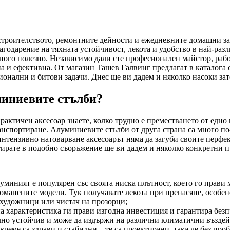
 строителството, ремонтните дейности и ежедневните домашни з
годарение на тяхната устойчивост, лекота и удобство в най-разли
ного полезно. Независимо дали сте професионален майстор, раб
сна и ефективна. От магазин Ташев Галвинг предлагат в каталог
нални и битови задачи. Днес ще ви дадем и няколко насоки зато
миниевите стълби?
актичен аксесоар знаете, колко трудно е преместването от едно 
транспортиране. Алуминиевите стълби от друга страна са много п
интензивно натоварване аксесоарът няма да загуби своите перфе
стирате в подобно съоръжение ще ви дадем и няколко конкретни 
луминият е популярен със своята ниска плътност, което го прави
томанените модели. Тук получавате лекота при пренасяне, особен
, художници или чистач на прозорци;
а характеристика ги прави изгодна инвестиция и гарантира безпр
елно устойчив и може да издържи на различни климатични въздей
реме са здрави и стабилни – те са проектирани, така че без пр