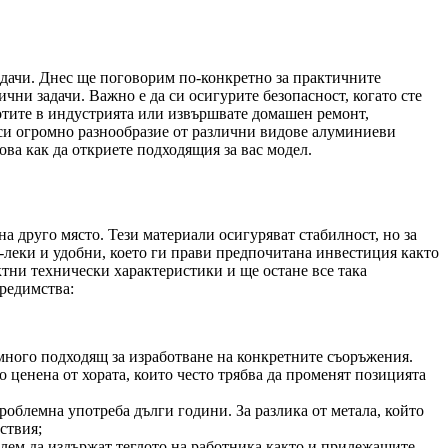
адачи. Днес ще поговорим по-конкретно за практичните
чни задачи. Важно е да си осигурите безопасност, когато сте
отите в индустрията или извършвате домашен ремонт,
а си огромно разнообразие от различни видове алуминиеви
ва как да откриете подходящия за вас модел.
на друго място. Тези материали осигуряват стабилност, но за
о-леки и удобни, което ги прави предпочитана инвестиция както
ктни технически характеристики и ще остане все така
предимства:
 много подходящ за изработване на конкретните съоръжения.
о ценена от хората, които често трябва да променят позицията
облемна употреба дълги години. За разлика от метала, който
ствия;
облем да издържат теглото на работника както и прилежащите