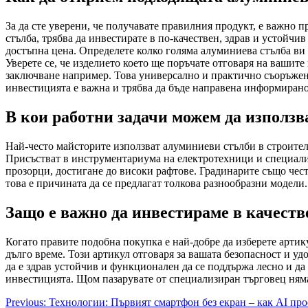
За да сте уверени, че получавате правилния продукт, е важно 
стълба, трябва да инвестирате в по-качествен, здрав и устойчи
достъпна цена. Определете колко голяма алуминиева стълба ви 
Уверете се, че изделието което ще поръчате отговаря на ваши
заключване например. Това универсално и практично съоръжен
инвестицията е важна и трябва да бъде направена информирано
В кои работни задачи можем да използ
Най-често майсторите използват алуминиеви стълби в строител
Присъстват в инструментариума на електротехници и специали
прозорци, достигане до високи рафтове. Градинарите също чес
това е причината да се предлагат толкова разнообразни модели.
Защо е важно да инвестираме в качеств
Когато правите подобна покупка е най-добре да изберете артик
дълго време. Този артикул отговаря за вашата безопасност и уд
да е здрав устойчив и функционален да се поддържа лесно и д
инвестицията. Щом пазарувате от специализиран търговец няма
Post
Previous:
Технологии: Първият смартфон без екран – как AI про