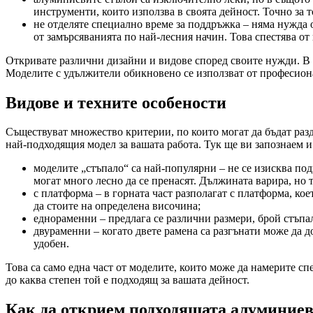
инструменти, които използва в своята дейност. Точно за 
не отделяте специално време за поддръжка – няма нужда 
от замърсяванията по най-лесния начин. Това спестява от
Откривате различни дизайни и видове според своите нужди. В з
Моделите с удължители обикновено се използват от професион
Видове и техните особености
Съществуват множество критерии, по които могат да бъдат разд
най-подходящия модел за вашата работа. Тук ще ви запознаем и
моделите „стъпало“ са най-популярни – не се изисква под
могат много лесно да се пренасят. Дължината варира, но т
с платформа – в горната част разполагат с платформа, ко
да стоите на определена височина;
еднораменни – предлага се различни размери, брой стъпа
двураменни – когато двете рамена са разгънати може да 
удобен.
Това са само една част от моделите, които може да намерите с
до каква степен той е подходящ за вашата дейност.
Как да открием подходящата алуминиев