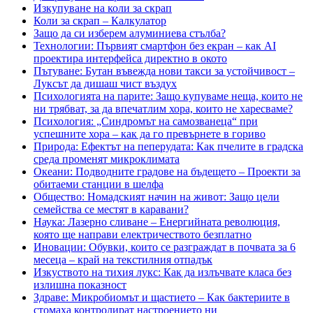
Изкупуване на коли за скрап
Коли за скрап – Калкулатор
Защо да си изберем алуминиева стълба?
Технологии: Първият смартфон без екран – как AI
проектира интерфейса директно в окото
Пътуване: Бутан въвежда нови такси за устойчивост –
Луксът да дишаш чист въздух
Психологията на парите: Защо купуваме неща, които не
ни трябват, за да впечатлим хора, които не харесваме?
Психология: „Синдромът на самозванеца“ при
успешните хора – как да го превърнете в гориво
Природа: Ефектът на пеперудата: Как пчелите в градска
среда променят микроклимата
Океани: Подводните градове на бъдещето – Проекти за
обитаеми станции в шелфа
Общество: Номадският начин на живот: Защо цели
семейства се местят в каравани?
Наука: Лазерно сливане – Енергийната революция,
която ще направи електричеството безплатно
Иновации: Обувки, които се разграждат в почвата за 6
месеца – край на текстилния отпадък
Изкуството на тихия лукс: Как да излъчвате класа без
излишна показност
Здраве: Микробиомът и щастието – Как бактериите в
стомаха контролират настроението ни