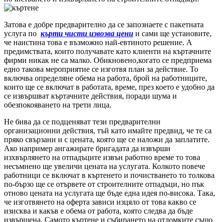
Затова е добре предварително да се запознаете с пакетната
услуга по
кърти чисти извозва цени
и сами ще установите,
че наистина това е възможно най-евтиното решение. А
предимствата, които получавате като клиенти на къртачните
фирми никак не са малко. Обикновено,когато се предприема
едно такова мероприятие се изготвя план за действие. То
включва определяне обема на работа, брой на работниците,
които ще се включат в работата, време, през което е удобно да
се извършват къртачните действия, поради шума и
обезпокояването на трети лица.
Не бива да се подценяват тези предварителни
организационни действия, тъй като имайте предвид, че те са
пряко свързани и с цената, която ще се наложи да заплатите.
Ако например ангажирате бригадата да извърши
изхвърлянето на отпадъците извън работно време то това
несъмнено ще увеличи цената на услугата. Колкото повече
работници се включат в къртенето и почистването то толкова
по-бързо ще се отървете от строителните отпадъци, но пък
отново цената на услугата ще бъде една идея по-висока. Така,
че изготвянето на оферта зависи изцяло от това какво се
изисква и какъв е обема от работа, която следва да бъде
извършена. Самото къртене и събирането на отломките също