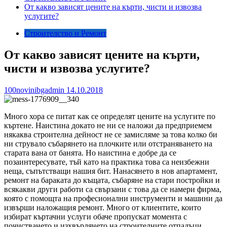
От какво зависят цените на кърти, чисти и извозва
услугите?
Строителство и Ремонт
От какво зависят цените на кърти,
чисти и извозва услугите?
100novinibgadmin
14.10.2018
Много хора се питат как се определят цените на услугите по
къртене. Наистина докато не ни се наложи да предприемем
някаква строителна дейност не се замисляме за това колко би
ни струвало събарянето на плочките или отстраняването на
старата вана от банята. Но наистина е добре да се
позаинтересувате, тъй като на практика това са неизбежни
неща, съпътстващи нашия бит. Нанасянето в нов апартамент,
ремонт на бараката до къщата, събаряне на стари постройки и
всякакви други работи са свързани с това да се намери фирма,
която с помощта на професионални инструменти и машини да
извърши наложащия ремонт. Много от клиентите, които
избират къртачни услуги обаче пропускат момента с
почистването и изхвърлянето на строителните отпадъци.