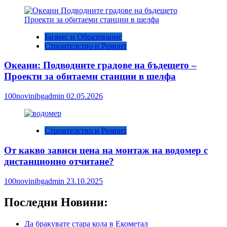
Бизнес и Образование
Строителство и Ремонт
Океани: Подводните градове на бъдещето –
Проекти за обитаеми станции в шелфа
100novinibgadmin
02.05.2026
Строителство и Ремонт
От какво зависи цена на монтаж на водомер с
дистанционно отчитане?
100novinibgadmin
23.10.2025
Последни Новини:
Да бракувате стара кола в Екометал