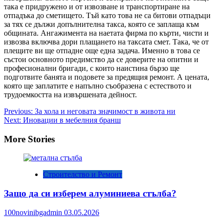
така е придружено и от извозване и транспортиране на
отпадъка до сметището. Тъй като това не са битови отпадъци
за тях се дължи допълнителна такса, която се заплаща към
общината. Ангажимента на наетата фирма по кърти, чисти и
извозва включва дори плащането на таксата смет. Така, че от
плещите ви ще отпадне още една задача. Именно в това се
състои основното предимство да се доверите на опитни и
професионални бригади, с които наистина бързо ще
подготвите банята и подовете за предящия ремонт. А цената,
която ще заплатите е напълно съобразена с естеството и
трудоемкостта на извършената дейност.
Post
Previous:
За хола и неговата значимост в живота ни
Next:
Иновации в мебелния бранш
navigation
More Stories
Строителство и Ремонт
Защо да си изберем алуминиева стълба?
100novinibgadmin
03.05.2026