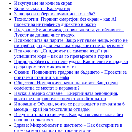
Изкупуване на коли за скрап
Коли за скрап – Калкулатор
Защо да си изберем алуминиева стълба?
Технологии: Първият смартфон без екран – как AI
проектира интерфейса директно в окото
Пътуване: Бутан въвежда нови такси за устойчивост –
Луксът да дишаш чист въздух
Психологията на парите: Защо купуваме неща, които не
ни трябват, за да впечатлим хора, които не харесваме?
Психология: „Синдромът на самозванеца“ при
успешните хора – как да го превърнете в гориво
Природа: Ефектът на пеперудата: Как пчелите в градска
среда променят микроклимата
Океани: Подводните градове на бъдещето – Проекти за
обитаеми станции в шелфа
Общество: Номадският начин на живот: Защо цели
семейства се местят в каравани?
Наука: Лазерно сливане – Енергийната революция,
която ще направи електричеството безплатно
Иновации: Обувки, които се разграждат в почвата за 6
месеца – край на текстилния отпадък
Изкуството на тихия лукс: Как да излъчвате класа без
излишна показност
Здраве: Микробиомът и щастието – Как бактериите в
стомаха контролират настроението ни