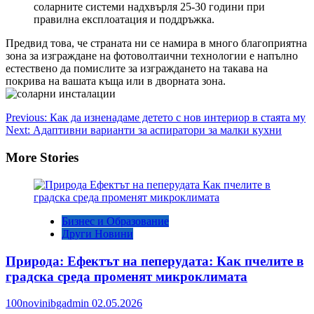
соларните системи надхвърля 25-30 години при
правилна експлоатация и поддръжка.
Предвид това, че страната ни се намира в много благоприятна
зона за изграждане на фотоволтаични технологии е напълно
естествено да помислите за изграждането на такава на
покрива на вашата къща или в дворната зона.
Post
Previous:
Как да изненадаме детето с нов интериор в стаята му
Next:
Адаптивни варианти за аспиратори за малки кухни
navigation
More Stories
Бизнес и Образование
Други Новини
Природа: Ефектът на пеперудата: Как пчелите в
градска среда променят микроклимата
100novinibgadmin
02.05.2026