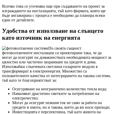
Всичко това се уточнява още при създаването на проект за
изграждането на инсталацията, тъй като фирмата, която ще
бъде ангажирана с процеса е необходимо да планира всеки
един от детайлите.
Удобства от използване на слънцето
като източник на енергията
По своята същност
фотоволтаичните инсталации са проектирани така, че да
могат да осигурят на домакинствата необходимата мощност за
цялостно или частично захранване на уредите в дома.
Използвайки слънчевата светлина соларните модули я
трансформират в електроенергия. Множество са
положителните качества от интегрирането на такива системи,
тъй като те благоприятстват за:
Осигуряване на неограничено количество топла вода;
Намаляват драстично сметките за потребление на
електричество;
Могат да осигурят нежния ток не само за работа на
уредите в имота, но и такова, което да ви носи приходи;
Инвестицията е перспективна, тъй като живота на