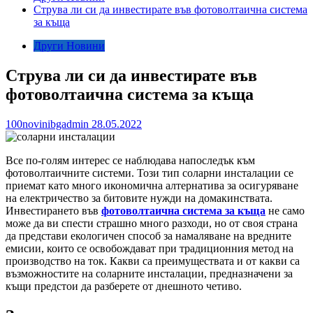
Струва ли си да инвестирате във фотоволтаична система
за къща
Други Новини
Струва ли си да инвестирате във
фотоволтаична система за къща
100novinibgadmin
28.05.2022
Все по-голям интерес се наблюдава напоследък към
фотоволтаичните системи. Този тип соларни инсталации се
приемат като много икономична алтернатива за осигуряване
на електричество за битовите нужди на домакинствата.
Инвестирането във
фотоволтаична система за къща
не само
може да ви спести страшно много разходи, но от своя страна
да представи екологичен способ за намаляване на вредните
емисии, които се освобождават при традиционния метод на
производство на ток. Какви са преимуществата и от какви са
възможностите на соларните инсталации, предназначени за
къщи предстои да разберете от днешното четиво.