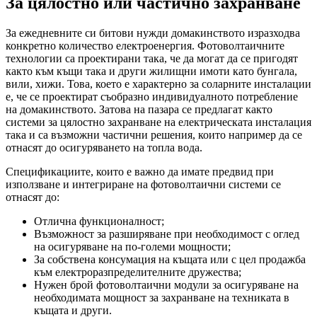
За цялостно или частично захранване
За ежедневните си битови нужди домакинството изразходва
конкретно количество електроенергия. Фотоволтаичните
технологии са проектирани така, че да могат да се пригодят
както към къщи така и други жилищни имоти като бунгала,
вили, хижи. Това, което е характерно за соларните инсталации
е, че се проектират съобразно индивидуалното потребление
на домакинството. Затова на пазара се предлагат както
системи за цялостно захранване на електрическата инсталация
така и са възможни частични решения, които например да се
отнасят до осигуряването на топла вода.
Спецификациите, които е важно да имате предвид при
използване и интегриране на фотоволтаични системи се
отнасят до:
Отлична функционалност;
Възможност за разширяване при необходимост с оглед
на осигуряване на по-големи мощности;
За собствена консумация на къщата или с цел продажба
към електроразпределителните дружества;
Нужен брой фотоволтаични модули за осигуряване на
необходимата мощност за захранване на техниката в
къщата и други.