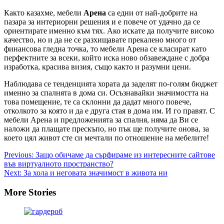
Както казахме, мебели
Арена
са едни от най-добрите на
пазара за интериорни решения и е повече от удачно да се
ориентирате именно към тях. Ако искате да получите високо
качество, но и да не се разхищавате прекалено много от
финансова гледна точка, то мебели Арена се класират като
перфектните за всеки, който иска ново обзавеждане с добра
изработка, красива визия, също както и разумни цени.
Наблюдава се тенденцията хората да заделят по-голям бюджет
именно за спалнята в дома си. Осъзнавайки значимостта на
това помещение, те са склонни да дадат много повече,
отколкото за която и да е друга стая в дома им. И го правят. С
мебели Арена и предложенията за спалня, няма да Ви се
наложи да плащате прескъпо, но пък ще получите онова, за
което цял живот сте си мечтали по отношение на мебелите!
Post
Previous:
Защо обичаме да сърфираме из интересните сайтове
във виртуалното пространство?
navigation
Next:
За хола и неговата значимост в живота ни
More Stories