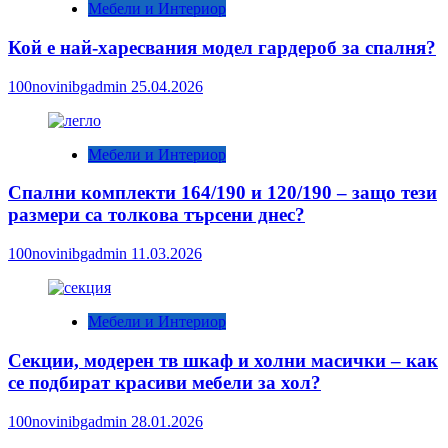
Мебели и Интериор
Кой е най-харесвания модел гардероб за спалня?
100novinibgadmin
25.04.2026
Мебели и Интериор
Спални комплекти 164/190 и 120/190 – защо тези
размери са толкова търсени днес?
100novinibgadmin
11.03.2026
Мебели и Интериор
Секции, модерен тв шкаф и холни масички – как
се подбират красиви мебели за хол?
100novinibgadmin
28.01.2026