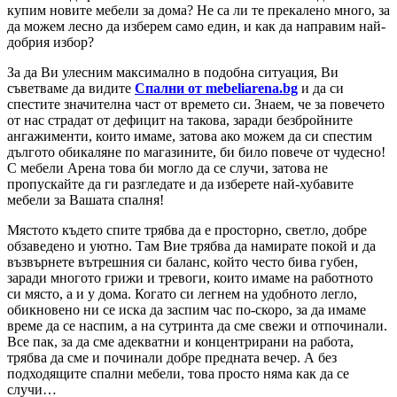
купим новите мебели за дома? Не са ли те прекалено много, за
да можем лесно да изберем само един, и как да направим най-
добрия избор?
За да Ви улесним максимално в подобна ситуация, Ви
съветваме да видите
Спални от mebeliarena.bg
и да си
спестите значителна част от времето си. Знаем, че за повечето
от нас страдат от дефицит на такова, заради безбройните
ангажименти, които имаме, затова ако можем да си спестим
дългото обикаляне по магазините, би било повече от чудесно!
С мебели Арена това би могло да се случи, затова не
пропускайте да ги разгледате и да изберете най-хубавите
мебели за Вашата спалня!
Мястото където спите трябва да е просторно, светло, добре
обзаведено и уютно. Там Вие трябва да намирате покой и да
възвърнете вътрешния си баланс, който често бива губен,
заради многото грижи и тревоги, които имаме на работното
си място, а и у дома. Когато си легнем на удобното легло,
обикновено ни се иска да заспим час по-скоро, за да имаме
време да се наспим, а на сутринта да сме свежи и отпочинали.
Все пак, за да сме адекватни и концентрирани на работа,
трябва да сме и починали добре предната вечер. А без
подходящите спални мебели, това просто няма как да се
случи…