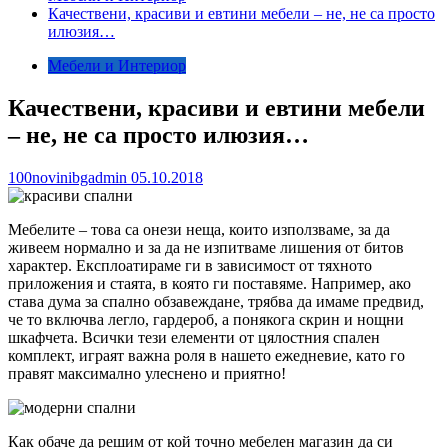
Качествени, красиви и евтини мебели – не, не са просто
илюзия…
Мебели и Интериор
Качествени, красиви и евтини мебели
– не, не са просто илюзия…
100novinibgadmin
05.10.2018
Мебелите – това са онези неща, които използваме, за да
живеем нормално и за да не изпитваме лишения от битов
характер. Експлоатираме ги в зависимост от тяхното
приложения и стаята, в която ги поставяме. Например, ако
става дума за спално обзавеждане, трябва да имаме предвид,
че то включва легло, гардероб, а понякога скрин и нощни
шкафчета. Всички тези елементи от цялостния спален
комплект, играят важна роля в нашето ежедневие, като го
правят максимално улеснено и приятно!
Как обаче да решим от кой точно мебелен магазин да си