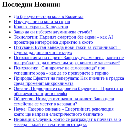
Последни Новини:
Да бракувате стара кола в Екометал
Изкупуване на коли за скрап
Коли за скрап – Калкулатор
Защо да си изберем алуминиева стълба?
Технологии: Първият смартфон без екран – как AI
проектира интерфейса директно в окото
Пътуване: Бутан въвежда нови такси за устойчивост –
Луксът да дишаш чист въздух
Психологията на парите: Защо купуваме неща, които не
ни трябват, за да впечатлим хора, които не харесваме?
Психология: „Синдромът на самозванеца“ при
успешните хора – как да го превърнете в гориво
Природа: Ефектът на пеперудата: Как пчелите в градска
среда променят микроклимата
Океани: Подводните градове на бъдещето – Проекти за
обитаеми станции в шелфа
Общество: Номадският начин на живот: Защо цели
семейства се местят в каравани?
Наука: Лазерно сливане – Енергийната революция,
която ще направи електричеството безплатно
Иновации: Обувки, които се разграждат в почвата за 6
месеца – край на текстилния отпадък