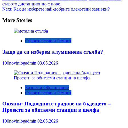
старото дистанционно с ново.
navigation
Next:
Как да изберете най-добрите олекотени завивки?
More Stories
Строителство и Ремонт
Защо да си изберем алуминиева стълба?
100novinibgadmin
03.05.2026
Бизнес и Образование
Строителство и Ремонт
Океани: Подводните градове на бъдещето –
Проекти за обитаеми станции в шелфа
100novinibgadmin
02.05.2026