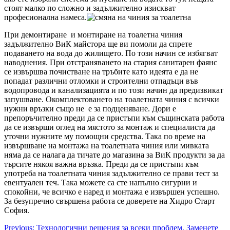
стоят малко по сложно и задължително изискват
професионална намеса.
При демонтиране и монтиране на тоалетна чиния
задължително ВиК майстора ще ви помоли да спрете
подаването на вода до жилището. По този начин се избягват
наводнения. При отстраняването на стария санитарен фаянс
се извършва почистване на тръбите като идеята е да не
попадат различни отломки и строителни отпадъци във
водопровода и канализацията и по този начин да предизвикат
запушване. Окомплектоването на тоалетната чиния с всички
нужни връзки също не е за подценяване. Дори е
препоръчително преди да се пристъпи към същинската работа
да се извърши оглед на мястото за монтаж и специалиста да
уточни нужните му помощни средства. Така по време на
извършване на монтажа на тоалетната чиния или мивката
няма да се налага да тичате до магазина за ВиК продукти за да
търсите някоя важна връзка. Преди да се пристъпи към
употреба на тоалетната чиния задължително се прави тест за
евентуален теч. Така можете са сте напълно сигурни и
спокойни, че всичко е наред и монтажа е извършен успешно.
За безупречно свършена работа се доверете на Хидро Старт
София.
Post
Previous:
Технологични решения за всеки проблем. Заменете