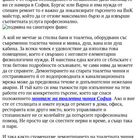
ви се намира в София, Бургас или Варна и има нужда от
спешен ремонт то е важно да локализирате търсенето на ВиК
майстор, който да се отзове максимално бързо и да извърши
съответната услуга професионално.
А кой не мечтае за стилна баня и тоалетна, оборудвани със
съвременни тоалетна чиния и мивка, душ, вана или душ
кабина. За всеки човек е удоволствие да използва това
помещение, което е свързано с неговите елементарни
физиологични нужди. И наистина една когато се сблъскате с
тези битови подробности осъзнавате, че сами няма да можете
да се справите. Демонтирането на старата тоалетна чиния и
отстраняването ѝ от водопроводната и канализационната
мрежа може да предизвика течове и допълнителни нежелани
аварии. И тъй като си има тънкости при изпълнение на тези
работи ето пи конкретното търсене, което ще спаси
положението
монтаж на тоалетна чиния София
. Ако и вие
сте от столицата и имате нужда от ремонт в дома, офиса,
ресторанта или друго място, което управлявате и
стопанисвате не се колебайте да потърсите професионална
помощ. Не просто ще си спестите нерви и време, а също така
и пари.
И така както споменахме демонтирането на тоалетната чиния