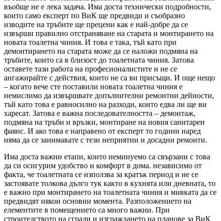
въобще не е лека задача. Има доста технически подробности,
които само експерт по ВиК ще предвиди и съобразно
изводите на тръбите ще прецени как е най-добре да се
извърши правилно отстраняване на старата и монтирането на
новата тоалетна чиния. И това е така, тъй като при
демонтирането на старата може да се наложи подмяна на
тръбите, които са в близост до тоалетната чиния. Затова
оставете тази работа на професионалистите и не се
ангажирайте с действия, които не са ви присъщи. И още нещо
– когато вече сте поставили новата тоалетна чиния е
немислимо да извършвате допълнителни ремонтни дейности,
тъй като това е равносилно на разходи, които едва ли ще ви
харесат. Затова е важна последователността – демонтаж,
подмяна на тръби и връзки, монтиране на новия санитарен
фаянс. И ако това е направено от експерт то години наред
няма да се занимавате с тези неприятни и досадни ремонти.
Има доста важни етапи, които неминуемо са свързани с това
да си осигурим удобство и комфорт в дома. независимо от
факта, че тоалетната се използва за кратък период и не се
застоявате толкова дълго тук както в кухнята или дневната, то
е важно при монтирането на тоалетната чиния и мивката да се
предвидят някои основни момента. Разположението на
елементите в помещението са много важни. При
строителството на сгради и изграждането на планове за ВиК