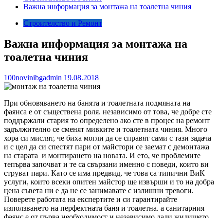
Важна информация за монтажа на тоалетна чиния
Строителство и Ремонт
Важна информация за монтажа на
тоалетна чиния
100novinibgadmin
19.08.2018
При обновяването на банята и тоалетната подмяната на
фаянса е от съществена роля. независимо от това, че добре сте
поддържали стария то определено ако сте в процес на ремонт
задължително се сменят мивките и тоалетната чиния. Много
хора си мислят, че биха могли да се справят сами с тази задача
и с цел да си спестят пари от майстори се заемат с демонтажа
на старата и монтирането на новата. И ето, че проблемите
тепърва започват и те са свързани именно с поведи, които ви
струват пари. Като се има предвид, че това са типични ВиК
услуги, които всеки опитен майстор ще извърши и то на добра
цена съвета ни е да не се занимавате с излишни тревоги.
Поверете работата на експертите и си гарантирайте
използването на перфектната баня и тоалетна. а санитарния
фаянс е от първа необходимост и независимо дали жилището