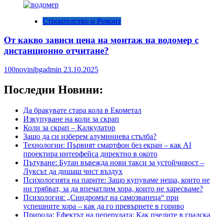
Строителство и Ремонт
От какво зависи цена на монтаж на водомер с
дистанционно отчитане?
100novinibgadmin
23.10.2025
Последни Новини:
Да бракувате стара кола в Екометал
Изкупуване на коли за скрап
Коли за скрап – Калкулатор
Защо да си изберем алуминиева стълба?
Технологии: Първият смартфон без екран – как AI
проектира интерфейса директно в окото
Пътуване: Бутан въвежда нови такси за устойчивост –
Луксът да дишаш чист въздух
Психологията на парите: Защо купуваме неща, които не
ни трябват, за да впечатлим хора, които не харесваме?
Психология: „Синдромът на самозванеца“ при
успешните хора – как да го превърнете в гориво
Природа: Ефектът на пеперудата: Как пчелите в градска