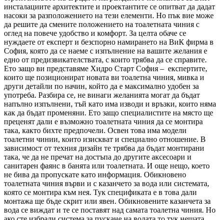
инсталациите архитектите и проектантите се опитват да дадат
насоки за разположението на тези елементи. Но пък вие може
да решите да смените положението на тоалетната чиния с
оглед на повече удобство и комфорт. За целта обаче се
нуждаете от експерт и безспорно намирането на ВиК фирма в
София, която да се наеме с изпълнение на вашите желания е
едно от предизвикателствата, с които трябва да се справите.
Ето защо ви представяме Хидро Старт София – експертите,
които ще позиционират новата ви тоалетна чиния, мивка и
други детайли по начин, който да е максимално удобен за
употреба. Разбира се, не винаги желанията могат да бъдат
напълно изпълнени, тъй като има изводи и връзки, които няма
как да бъдат променяни. Ето защо специалистите на място ще
преценят дали е възможно тоалетната чиния да се монтира
така, както бихте предпочели. Освен това има модели
тоалетни чинии, които изискват и специално отношение. В
зависимост от техния дизайн те трябва да бъдат монтирани
така, че да не пречат на достъпа до другите аксесоари и
санитарен фаянс в банята или тоалетната. И още нещо, което
не бива да пропускате като информация. Обикновено
тоалетната чиния върви и с казанчето за вода или системата,
която се монтира към нея. Тук спецификата е в това дали
монтажа ще бъде скрит или явен. Обикновените казанчета за
вода се виждат и те се поставят над самата тоалетна чиния. Но
ако сте избрали система за пускане на водата то тук нещата