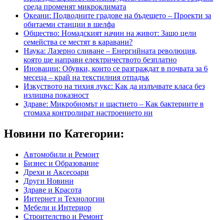
среда променят микроклимата
Океани: Подводните градове на бъдещето – Проекти за
обитаеми станции в шелфа
Общество: Номадският начин на живот: Защо цели
семейства се местят в каравани?
Наука: Лазерно сливане – Енергийната революция,
която ще направи електричеството безплатно
Иновации: Обувки, които се разграждат в почвата за 6
месеца – край на текстилния отпадък
Изкуството на тихия лукс: Как да излъчвате класа без
излишна показност
Здраве: Микробиомът и щастието – Как бактериите в
стомаха контролират настроението ни
Новини по Категории:
Автомобили и Ремонт
Бизнес и Образование
Дрехи и Аксесоари
Други Новини
Здраве и Красота
Интернет и Технологии
Мебели и Интериор
Строителство и Ремонт