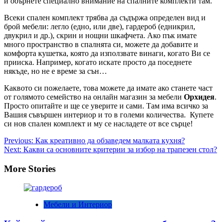
и обърнете специално внимание на спалните комплекти там.
Всеки спален комплект трябва да съдържа определен вид и
брой мебели: легло (едно, или две), гардероб (едникрил,
двукрил и др.), скрин и нощни шкафчета. Ако пък имате
много пространство в спалнята си, можете да добавите и
комфорта кушетка, която да използвате винаги, когато Ви се
прииска. Например, когато искате просто да поседнете
някъде, но не е време за сън…
Каквото си пожелаете, това можете да имате ако станете част
от голямото семейство на онлайн магазин за мебели
Орхидея
.
Просто опитайте и ще се уверите и сами. Там има всичко за
Вашия съвършен интериор и то в големи количества. Купете
си нов спален комплект и му се насладете от все сърце!
Post
Previous:
Как креативно да обзаведем малката кухня?
Next:
Какви са основните критерии за избор на трапезен стол?
navigation
More Stories
Мебели и Интериор