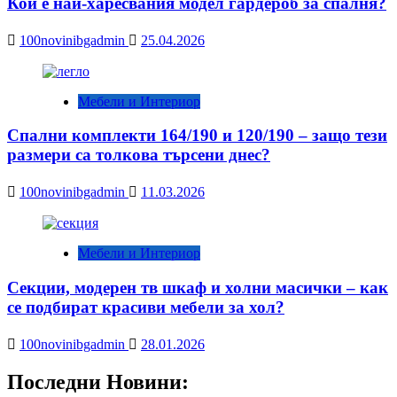
Кой е най-харесвания модел гардероб за спалня?
100novinibgadmin
25.04.2026
Мебели и Интериор
Спални комплекти 164/190 и 120/190 – защо тези
размери са толкова търсени днес?
100novinibgadmin
11.03.2026
Мебели и Интериор
Секции, модерен тв шкаф и холни масички – как
се подбират красиви мебели за хол?
100novinibgadmin
28.01.2026
Последни Новини: