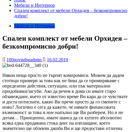
Мебели и Интериор
Спален комплект от мебели Орхидея – безкомпромисно
добри!
Мебели и Интериор
Спален комплект от мебели Орхидея –
безкомпромисно добри!
100novinibgadmin
16.02.2019
Някои неща просто не търпят компромиси. Можем да дадем
стотици примери за това как не бива да се примиряваме с
определени действия, ситуации, или пък материални
придобивки/загуби. Ако да речем в дома си имате старо
обзавеждане, което от известно време Ви кара да се чувствате
и доста потиснати, какво Ви пречи просто да го смените с
ново? Логично е сега да кажете, че нямате финансовата
възможност за това и ние напълно ще Ви разберем. Но и не
дотам… Принципно, имате шанса да си купите абсолютно
всяка една продавана стока днес на изплащане, което
значително ще облекчи джоба Ви и ще предостави отлична