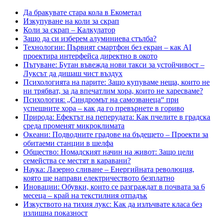
Да бракувате стара кола в Екометал
Изкупуване на коли за скрап
Коли за скрап – Калкулатор
Защо да си изберем алуминиева стълба?
Технологии: Първият смартфон без екран – как AI
проектира интерфейса директно в окото
Пътуване: Бутан въвежда нови такси за устойчивост –
Луксът да дишаш чист въздух
Психологията на парите: Защо купуваме неща, които не
ни трябват, за да впечатлим хора, които не харесваме?
Психология: „Синдромът на самозванеца“ при
успешните хора – как да го превърнете в гориво
Природа: Ефектът на пеперудата: Как пчелите в градска
среда променят микроклимата
Океани: Подводните градове на бъдещето – Проекти за
обитаеми станции в шелфа
Общество: Номадският начин на живот: Защо цели
семейства се местят в каравани?
Наука: Лазерно сливане – Енергийната революция,
която ще направи електричеството безплатно
Иновации: Обувки, които се разграждат в почвата за 6
месеца – край на текстилния отпадък
Изкуството на тихия лукс: Как да излъчвате класа без
излишна показност