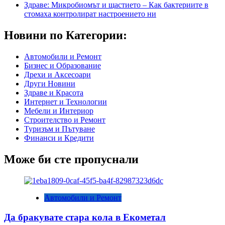
Здраве: Микробиомът и щастието – Как бактериите в
стомаха контролират настроението ни
Новини по Категории:
Автомобили и Ремонт
Бизнес и Образование
Дрехи и Аксесоари
Други Новини
Здраве и Красота
Интернет и Технологии
Мебели и Интериор
Строителство и Ремонт
Туризъм и Пътуване
Финанси и Кредити
Може би сте пропуснали
Автомобили и Ремонт
Да бракувате стара кола в Екометал