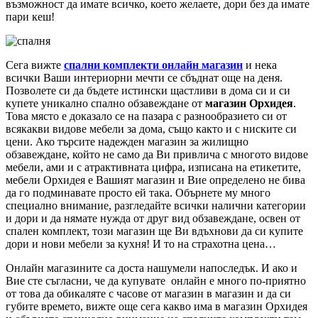
възможност да имате всичко, което желаете, дори без да имате
пари кеш!
Сега вижте
спални комплекти онлайн магазин
и нека
всички Ваши интериорни мечти се сбъднат още на деня.
Позволете си да бъдете истински щастливи в дома си и си
купете уникално спално обзавеждане от
магазин Орхидея
.
Това място е доказало се на пазара с разнообразието си от
всякакви видове мебели за дома, също както и с ниските си
цени. Ако търсите надежден магазин за жилищно
обзавеждане, който не само да Ви привлича с многото видове
мебели, ами и с атрактивната цифра, изписана на етикетите,
мебели Орхидея е Вашият магазин и Вие определено не бива
да го подминавате просто ей така. Обърнете му много
специално внимание, разгледайте всички налични категории
и дори и да нямате нужда от друг вид обзавеждане, освен от
спален комплект, този магазин ще Ви вдъхнови да си купите
дори и нови мебели за кухня! И то на страхотна цена…
Онлайн магазините са доста нашумели напоследък. И ако и
Вие сте съгласни, че да купувате онлайн е много по-приятно
от това да обикаляте с часове от магазин в магазин и да си
губите времето, вижте още сега какво има в магазин Орхидея