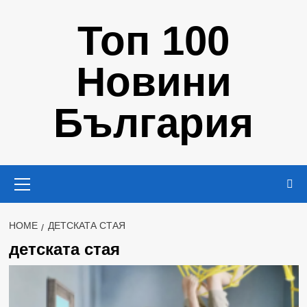
Skip
Топ 100
to
content
Новини
България
Primary
Menu
HOME
ДЕТСКАТА СТАЯ
детската стая