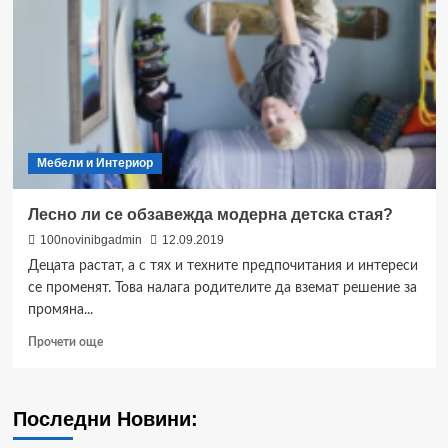
Мебели и Интериор
Лесно ли се обзавежда модерна детска стая?
100novinibgadmin
12.09.2019
Децата растат, а с тях и техните предпочитания и интереси
се променят. Това налага родителите да вземат решение за
промяна...
Read
Прочети още
more
about
Лесно
Последни Новини:
ли
се