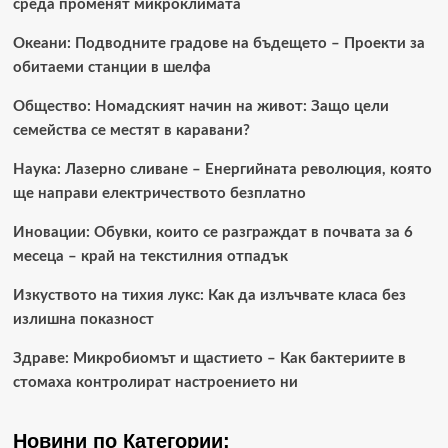
среда променят микроклимата
Океани: Подводните градове на бъдещето – Проекти за
обитаеми станции в шелфа
Общество: Номадският начин на живот: Защо цели
семейства се местят в каравани?
Наука: Лазерно сливане – Енергийната революция, която
ще направи електричеството безплатно
Иновации: Обувки, които се разграждат в почвата за 6
месеца – край на текстилния отпадък
Изкуството на тихия лукс: Как да излъчвате класа без
излишна показност
Здраве: Микробиомът и щастието – Как бактериите в
стомаха контролират настроението ни
Новини по Категории: