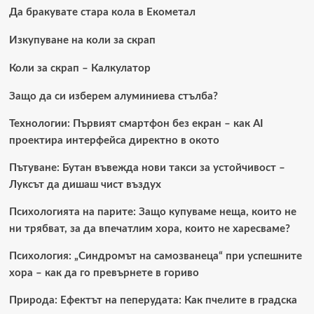
обзавежда
Да бракувате стара кола в Екометал
модерна
детска
Изкупуване на коли за скрап
стая?
Коли за скрап – Калкулатор
Защо да си изберем алуминиева стълба?
Технологии: Първият смартфон без екран – как AI
проектира интерфейса директно в окото
Пътуване: Бутан въвежда нови такси за устойчивост –
Луксът да дишаш чист въздух
Психологията на парите: Защо купуваме неща, които не
ни трябват, за да впечатлим хора, които не харесваме?
Психология: „Синдромът на самозванеца“ при успешните
хора – как да го превърнете в гориво
Природа: Ефектът на пеперудата: Как пчелите в градска