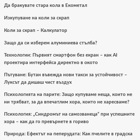
обзавеждането
Да бракувате стара кола в Екометал
на
спалнята
Изкупуване на коли за скрап
Коли за скрап – Калкулатор
Защо да си изберем алуминиева стълба?
Технологии: Първият смартфон без екран – как AI
проектира интерфейса директно в окото
Пътуване: Бутан въвежда нови такси за устойчивост –
Луксът да дишаш чист въздух
Психологията на парите: Защо купуваме неща, които не
ни трябват, за да впечатлим хора, които не харесваме?
Психология: „Синдромът на самозванеца“ при успешните
хора – как да го превърнете в гориво
Природа: Ефектът на пеперудата: Как пчелите в градска