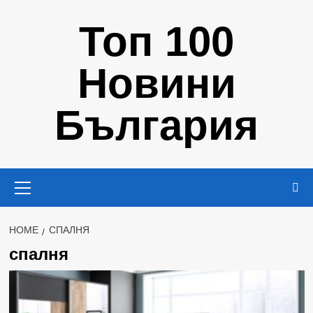
Skip
Топ 100
to
content
Новини
България
Primary
Menu
HOME
СПАЛНЯ
спалня