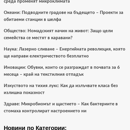
среда променят микроклимата
Океани: Подводните градове на бъдещето – Проекти за
обитаеми станции в шелфа
Общество: Номадският начин на живот: Защо цели
семейства се местят в каравани?
Наука: Лазерно сливане – Енергийната революция, която
ще направи електричеството безплатно
Иновации: Обувки, които се разграждат в почвата за 6
месеца – край на текстилния отпадък
Изкуството на тихия лукс: Как да излъчвате класа без
излишна показност
Здраве: Микробиомът и щастието – Как бактериите в
стомаха контролират настроението ни
Новини по Категории: