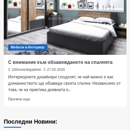
Мебели и Интериор
С внимание към обзавеждането на спалнята
100novinibgadmin
27.02.2020
Интериорните дизайнери споделят, че най-важно е как
домакинството ще обзаведе своята спалня. Независимо от
това, че на практика дневната е...
Read
Прочети още
more
about
С
Последни Новини:
внимание
към