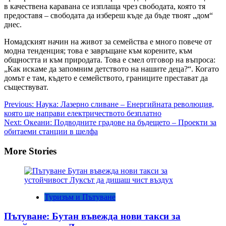
в качествена каравана се изплаща чрез свободата, която тя
предоставя – свободата да избереш къде да бъде твоят „дом“
днес.
Номадският начин на живот за семейства е много повече от
модна тенденция; това е завръщане към корените, към
общността и към природата. Това е смел отговор на въпроса:
„Как искаме да запомним детството на нашите деца?“. Когато
домът е там, където е семейството, границите престават да
съществуват.
Post
Previous:
Наука: Лазерно сливане – Енергийната революция,
която ще направи електричеството безплатно
navigation
Next:
Океани: Подводните градове на бъдещето – Проекти за
обитаеми станции в шелфа
More Stories
Туризъм и Пътуване
Пътуване: Бутан въвежда нови такси за