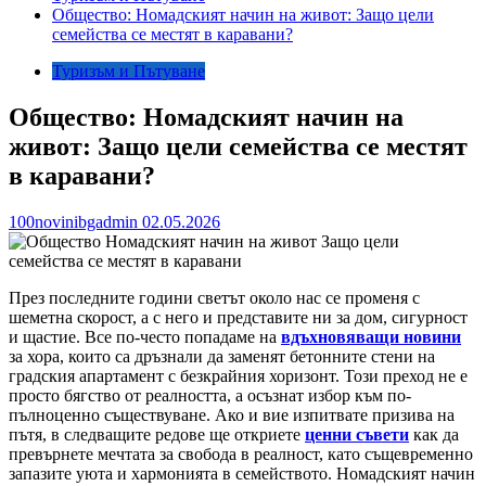
Общество: Номадският начин на живот: Защо цели
семейства се местят в каравани?
Туризъм и Пътуване
Общество: Номадският начин на
живот: Защо цели семейства се местят
в каравани?
100novinibgadmin
02.05.2026
През последните години светът около нас се променя с
шеметна скорост, а с него и представите ни за дом, сигурност
и щастие. Все по-често попадаме на
вдъхновяващи новини
за хора, които са дръзнали да заменят бетонните стени на
градския апартамент с безкрайния хоризонт. Този преход не е
просто бягство от реалността, а осъзнат избор към по-
пълноценно съществуване. Ако и вие изпитвате призива на
пътя, в следващите редове ще откриете
ценни съвети
как да
превърнете мечтата за свобода в реалност, като същевременно
запазите уюта и хармонията в семейството. Номадският начин