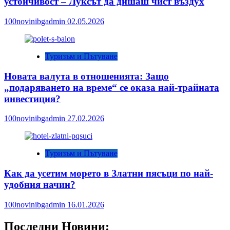
устойчивост – Луксът да дишаш чист въздух
100novinibgadmin
02.05.2026
Туризъм и Пътуване
Новата валута в отношенията: Защо
„подаряването на време“ се оказа най-трайната
инвестиция?
100novinibgadmin
27.02.2026
Туризъм и Пътуване
Как да усетим морето в Златни пясъци по най-
удобния начин?
100novinibgadmin
16.01.2026
Последни Новини: