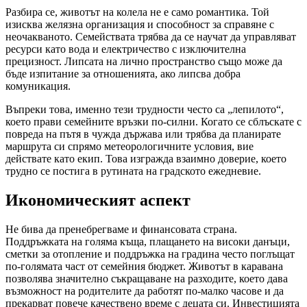
Разбира се, животът на колела не е само романтика. Той
изисква желязна организация и способност за справяне с
неочакваното. Семействата трябва да се научат да управляват
ресурси като вода и електричество с изключителна
прецизност. Липсата на лично пространство също може да
бъде изпитание за отношенията, ако липсва добра
комуникация.
Въпреки това, именно тези трудности често са „лепилото“,
което прави семейните връзки по-силни. Когато се сблъскате с
повреда на пътя в чужда държава или трябва да планирате
маршрута си спрямо метеорологичните условия, вие
действате като екип. Това изгражда взаимно доверие, което
трудно се постига в рутината на градското ежедневие.
Икономическият аспект
Не бива да пренебрегваме и финансовата страна.
Поддръжката на голяма къща, плащането на високи данъци,
сметки за отопление и поддръжка на градина често поглъщат
по-голямата част от семейния бюджет. Животът в каравана
позволява значително съкращаване на разходите, което дава
възможност на родителите да работят по-малко часове и да
прекарват повече качествено време с децата си. Инвестицията