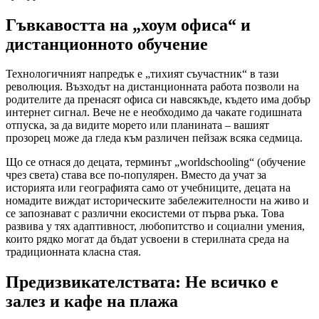
Гъвкавостта на „хоум офиса“ и
дистанционното обучение
Технологичният напредък е „тихият съучастник“ в тази
революция. Възходът на дистанционната работа позволи на
родителите да пренасят офиса си навсякъде, където има добър
интернет сигнал. Вече не е необходимо да чакате годишната
отпуска, за да видите морето или планината – вашият
прозорец може да гледа към различен пейзаж всяка седмица.
Що се отнася до децата, терминът „worldschooling“ (обучение
чрез света) става все по-популярен. Вместо да учат за
историята или географията само от учебниците, децата на
номадите виждат историческите забележителности на живо и
се запознават с различни екосистеми от първа ръка. Това
развива у тях адаптивност, любопитство и социални умения,
които рядко могат да бъдат усвоени в стерилната среда на
традиционната класна стая.
Предизвикателствата: Не всичко е
залез и кафе на плажа