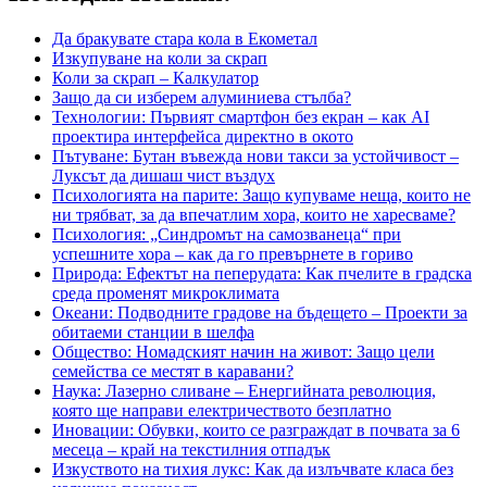
Да бракувате стара кола в Екометал
Изкупуване на коли за скрап
Коли за скрап – Калкулатор
Защо да си изберем алуминиева стълба?
Технологии: Първият смартфон без екран – как AI
проектира интерфейса директно в окото
Пътуване: Бутан въвежда нови такси за устойчивост –
Луксът да дишаш чист въздух
Психологията на парите: Защо купуваме неща, които не
ни трябват, за да впечатлим хора, които не харесваме?
Психология: „Синдромът на самозванеца“ при
успешните хора – как да го превърнете в гориво
Природа: Ефектът на пеперудата: Как пчелите в градска
среда променят микроклимата
Океани: Подводните градове на бъдещето – Проекти за
обитаеми станции в шелфа
Общество: Номадският начин на живот: Защо цели
семейства се местят в каравани?
Наука: Лазерно сливане – Енергийната революция,
която ще направи електричеството безплатно
Иновации: Обувки, които се разграждат в почвата за 6
месеца – край на текстилния отпадък
Изкуството на тихия лукс: Как да излъчвате класа без