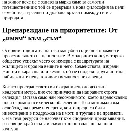
на живот вече не е запазена марка само за самотни
пътешественици; той се превръща в нова философия за цели
семейства, търсещи по-дълбока връзка помежду си и с
природата.
Пренареждане на приоритетите: От
„имам“ към „съм“
Основният двигател на тази мащабна социална промяна е
преосмислянето на ценностите. В модерното консуматорско
общество успехът често се измерва с квадратурата на
жилището и броя на вещите в него. Семействата, избрали
живота в каравана или кемпер, обаче споделят друга истина:
най-важните неща в живота всъщност не са вещи.
Когато пространството ви е ограничено до десетина
квадратни метра, вие сте принудени да направите строга
селекция. Остава само най-необходимото, което парадоксално
носи огромно психическо облекчение. Този минимализъм
освобождава време и енергия, които преди са били
инвестирани в поддръжка на имоти и трупане на предмети.
Сега тези ресурси се насочват към споделени преживявания,
разговори край огъня и съвместно опознаване на нови
култури.