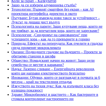
Коли за скрап – Калкулатор
на
Защо да си изберем алуминиева стълба?
единични
Технологии: Първият смартфон без екран – как AI
легла.
проектира интерфейса директно в окото
На
Пътуване: Бутан въвежда нови такси за устойчивост –
какво
Луксът да дишаш чист въздух
да
Психологията на парите: Защо купуваме неща, които не
обърнем
ни трябват, за да впечатлим хора, които не харесваме?
специално
Психология: „Синдромът на самозванеца“ при
внимание?
успешните хора – как да го превърнете в гориво
Природа: Ефектът на пеперудата: Как пчелите в градска
среда променят микроклимата
Океани: Подводните градове на бъдещето – Проекти за
обитаеми станции в шелфа
Общество: Номадският начин на живот: Защо цели
семейства се местят в каравани?
Наука: Лазерно сливане – Енергийната революция,
която ще направи електричеството безплатно
Иновации: Обувки, които се разграждат в почвата за 6
месеца – край на текстилния отпадък
Изкуството на тихия лукс: Как да излъчвате класа без
излишна показност
Здраве: Микробиомът и щастието – Как бактериите в
стомаха контролират настроението ни