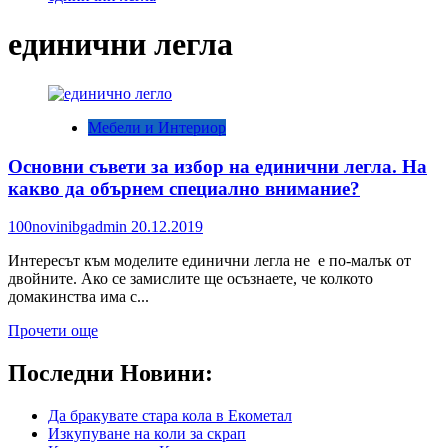
единични легла
Мебели и Интериор
Основни съвети за избор на единични легла. На
какво да обърнем специално внимание?
100novinibgadmin
20.12.2019
Интересът към моделите единични легла не е по-малък от
двойните. Ако се замислите ще осъзнаете, че колкото
домакинства има с...
Read
Прочети още
more
about
Последни Новини:
Основни
съвети
Да бракувате стара кола в Екометал
за
Изкупуване на коли за скрап
избор