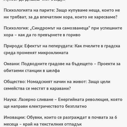
Психологията на парите: Защо купуваме неща, които не
ни трябват, за да впечатлим хора, които не харесваме?
Психология: „Синдромът на самозванеца“ при успешните
хора – как да го превърнете в гориво
Природа: Ефектът на пеперудата: Как пчелите в градска
среда променят микроклимата
Океани: Подводните градове на бъдещето – Проекти за
обитаеми станции в шелфа
Общество: Номадският начин на живот: Защо цели
семейства се местят в каравани?
Наука: Лазерно сливане – Енергийната революция, която
ще направи електричеството безплатно
Иновации: Обувки, които се разграждат в почвата за 6
месеца – край на текстилния отпадък