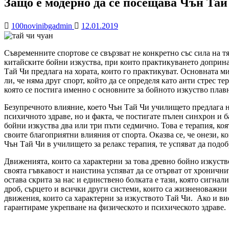
Защо е модерно да се посещава Чън Та
100novinibgadmin
12.01.2019
Съвременните спортове се свързват не конкретно със сила на тя
китайските бойни изкуства, при които практикуването доприна
Тай Чи предлага на хората, които го практикуват. Основната ми
ли, че няма друг спорт, който да се определя като анти стрес т
която се постига именно с основните за бойното изкуство пла
Безупречното влияние, което Чън Тай Чи училището предлага н
психичното здраве, но и факта, че постигате пълен синхрон и 
бойни изкуства два или три пъти седмично. Това е терапия, ко
своите благоприятни влияния от спорта. Оказва се, че онези, 
Чън Тай Чи в училището за релакс терапия, те успяват да подоб
Движенията, които са характерни за това древно бойно изкуство
своята гъвкавост и наистина успяват да се отърват от хроничн
остава скрита за нас и единствено болката е тази, която сигна
дроб, сърцето и всички други системи, които са жизненоважни
движения, които са характерни за изкуството Тай Чи. Ако и ви
гарантираме укрепване на физическото и психическото здраве.