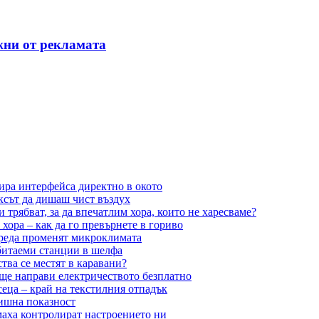
жни от рекламата
ира интерфейса директно в окото
ксът да дишаш чист въздух
 трябват, за да впечатлим хора, които не харесваме?
ора – как да го превърнете в гориво
среда променят микроклимата
битаеми станции в шелфа
тва се местят в каравани?
 ще направи електричеството безплатно
сеца – край на текстилния отпадък
лишна показност
маха контролират настроението ни