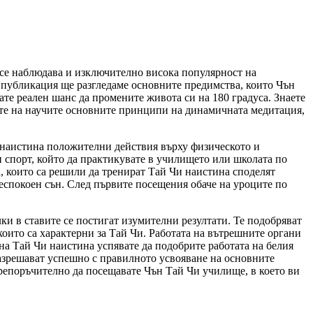
ек се наблюдава и изключително висока популярност на
 публикация ще разгледаме основните предимства, които Чън
ате реален шанс да промените живота си на 180 градуса. Знаете
вате на научите основните принципи на динамичната медитация,
и наистина положителни действия върху физическото и
н спорт, който да практикувате в училището или школата по
а, които са решили да тренират Тай Чи наистина споделят
неспокоен сън. След първите посещения обаче на уроците по
ки в ставите се постигат изумителни резултати. Те подобряват
които са характерни за Тай Чи. Работата на вътрешните органи
е на Тай Чи наистина успявате да подобрите работата на белия
разрешават успешно с правилното усвояване на основните
препоръчително да посещавате Чън Тай Чи училище, в което ви