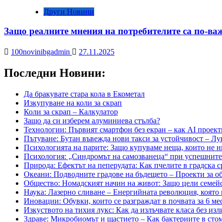
Други Новини
Защо реалните мнения на потребителите са по-ва
100novinibgadmin
27.11.2025
Последни Новини:
Да бракувате стара кола в Екометал
Изкупуване на коли за скрап
Коли за скрап – Калкулатор
Защо да си изберем алуминиева стълба?
Технологии: Първият смартфон без екран – как AI проект
Пътуване: Бутан въвежда нови такси за устойчивост – Лу
Психологията на парите: Защо купуваме неща, които не ни
Психология: „Синдромът на самозванеца“ при успешните х
Природа: Ефектът на пеперудата: Как пчелите в градска 
Океани: Подводните градове на бъдещето – Проекти за о
Общество: Номадският начин на живот: Защо цели семейс
Наука: Лазерно сливане – Енергийната революция, която
Иновации: Обувки, които се разграждат в почвата за 6 ме
Изкуството на тихия лукс: Как да излъчвате класа без из
Здраве: Микробиомът и щастието – Как бактериите в сто