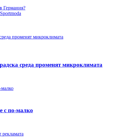
 в Германия?
 Sportmoda
 градска среда променят микроклимата
е с по-малко