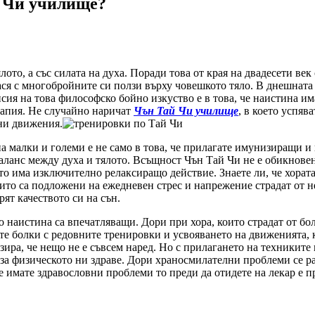
й Чи училище?
лото, а със силата на духа. Поради това от края на двадесети в
ся с многобройните си ползи върху човешкото тяло. В днешната
сия на това философско бойно изкуство е в това, че наистина им
ерапия. Не случайно наричат
Чън Тай Чи училище
, в което успя
вни движения.
а малки и големи е не само в това, че прилагате имунизиращи 
баланс между духа и тялото. Всъщност Чън Тай Чи не е обикнове
ято има изключително релаксиращо действие. Знаете ли, че хорат
които са подложени на ежедневен стрес и напрежение страдат от 
рят качеството си на сън.
 наистина са впечатляващи. Дори при хора, които страдат от бол
ите болки с редовните тренировки и усвояването на движенията, 
лизира, че нещо не е съвсем наред. Но с прилагането на техникит
 за физическото ни здраве. Дори храносмилателни проблеми се 
е имате здравословни проблеми то преди да отидете на лекар е 