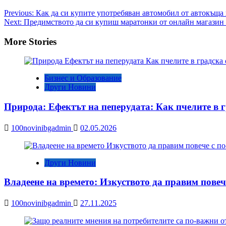
Post
Previous:
Как да си купите употребяван автомобил от автокъща
Next:
Предимството да си купиш маратонки от онлайн магазин
navigation
More Stories
Бизнес и Образование
Други Новини
Природа: Ефектът на пеперудата: Как пчелите в
100novinibgadmin
02.05.2026
Други Новини
Владеене на времето: Изкуството да правим повеч
100novinibgadmin
27.11.2025