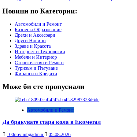
Новини по Категории:
Автомобили и Ремонт
Бизнес и Образование
Дрехи и Аксесоари
Други Новини
Здраве и Красота
Интернет и Технологии
Мебели и Интериор
Строителство и Ремонт
Туризъм и Пътуване
Финанси и Кредити
Може би сте пропуснали
Автомобили и Ремонт
Да бракувате стара кола в Екометал
100novinibgadmin
05.08.2026