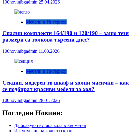
100novinibgadmin
25.04.2026
Мебели и Интериор
Спални комплекти 164/190 и 120/190 – защо тези
размери са толкова търсени днес?
100novinibgadmin
11.03.2026
Мебели и Интериор
Секции, модерен тв шкаф и холни масички – как
се подбират красиви мебели за хол?
100novinibgadmin
28.01.2026
Последни Новини:
Да бракувате стара кола в Екометал
Изкупуване на коли за скрап