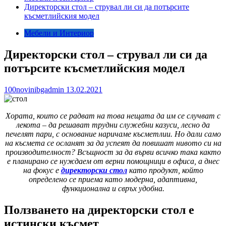
Директорски стол – струвал ли си да потърсите
късметлийския модел
Мебели и Интериор
Директорски стол – струвал ли си да
потърсите късметлийския модел
100novinibgadmin
13.02.2021
Хората, които се радват на това нещата да им се случват с
лекота – да решават трудни служебни казуси, лесно да
печелят пари, с основание наричаме късметлии. Но дали само
на късмета се осланят за да успеят да повишат нивото си на
производителност? Всъщност за да върви всичко така както
е планирано се нуждаем от верни помощници в офиса, а днес
на фокус е
директорски стол
като продукт, който
определено се приема като модерна, адаптивна,
функционална и свръх удобна.
Ползването на директорски стол е
истински късмет