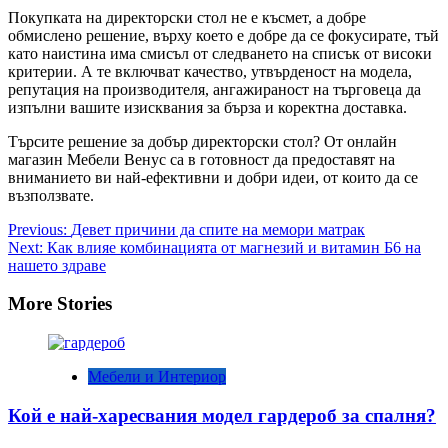
Покупката на директорски стол не е късмет, а добре
обмислено решение, върху което е добре да се фокусирате, тъй
като наистина има смисъл от следването на списък от високи
критерии. А те включват качество, утвърденост на модела,
репутация на производителя, ангажираност на търговеца да
изпълни вашите изисквания за бърза и коректна доставка.
Търсите решение за добър директорски стол? От онлайн
магазин Мебели Венус са в готовност да предоставят на
вниманието ви най-ефективни и добри идеи, от които да се
възползвате.
Post
Previous:
Девет причини да спите на мемори матрак
Next:
Как влияе комбинацията от магнезий и витамин Б6 на
navigation
нашето здраве
More Stories
Мебели и Интериор
Кой е най-харесвания модел гардероб за спалня?