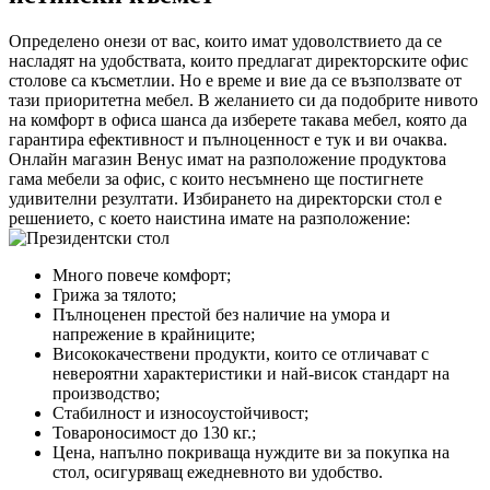
Определено онези от вас, които имат удоволствието да се
насладят на удобствата, които предлагат директорските офис
столове са късметлии. Но е време и вие да се възползвате от
тази приоритетна мебел. В желанието си да подобрите нивото
на комфорт в офиса шанса да изберете такава мебел, която да
гарантира ефективност и пълноценност е тук и ви очаква.
Онлайн магазин Венус имат на разположение продуктова
гама мебели за офис, с които несъмнено ще постигнете
удивителни резултати. Избирането на директорски стол е
решението, с което наистина имате на разположение:
Много повече комфорт;
Грижа за тялото;
Пълноценен престой без наличие на умора и
напрежение в крайниците;
Висококачествени продукти, които се отличават с
невероятни характеристики и най-висок стандарт на
производство;
Стабилност и износоустойчивост;
Товароносимост до 130 кг.;
Цена, напълно покриваща нуждите ви за покупка на
стол, осигуряващ ежедневното ви удобство.