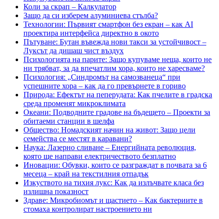
Коли за скрап – Калкулатор
Защо да си изберем алуминиева стълба?
Технологии: Първият смартфон без екран – как AI
проектира интерфейса директно в окото
Пътуване: Бутан въвежда нови такси за устойчивост –
Луксът да дишаш чист въздух
Психологията на парите: Защо купуваме неща, които не
ни трябват, за да впечатлим хора, които не харесваме?
Психология: „Синдромът на самозванеца“ при
успешните хора – как да го превърнете в гориво
Природа: Ефектът на пеперудата: Как пчелите в градска
среда променят микроклимата
Океани: Подводните градове на бъдещето – Проекти за
обитаеми станции в шелфа
Общество: Номадският начин на живот: Защо цели
семейства се местят в каравани?
Наука: Лазерно сливане – Енергийната революция,
която ще направи електричеството безплатно
Иновации: Обувки, които се разграждат в почвата за 6
месеца – край на текстилния отпадък
Изкуството на тихия лукс: Как да излъчвате класа без
излишна показност
Здраве: Микробиомът и щастието – Как бактериите в
стомаха контролират настроението ни