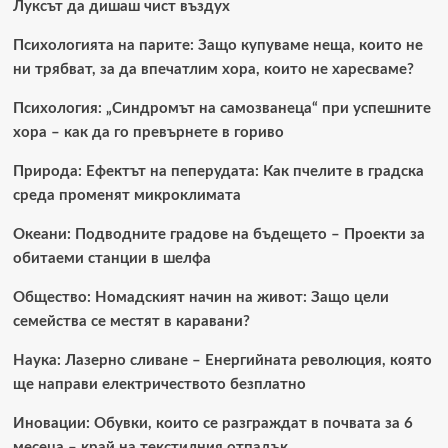
Луксът да дишаш чист въздух
Психологията на парите: Защо купуваме неща, които не
ни трябват, за да впечатлим хора, които не харесваме?
Психология: „Синдромът на самозванеца“ при успешните
хора – как да го превърнете в гориво
Природа: Ефектът на пеперудата: Как пчелите в градска
среда променят микроклимата
Океани: Подводните градове на бъдещето – Проекти за
обитаеми станции в шелфа
Общество: Номадският начин на живот: Защо цели
семейства се местят в каравани?
Наука: Лазерно сливане – Енергийната революция, която
ще направи електричеството безплатно
Иновации: Обувки, които се разграждат в почвата за 6
месеца – край на текстилния отпадък