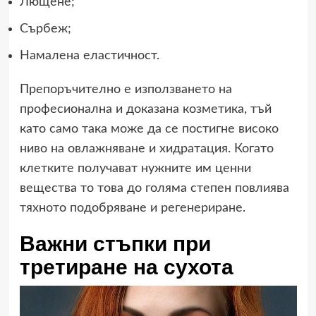
Лющене;
Сърбеж;
Намалена еластичност.
Препоръчително е използването на
професионална и доказана козметика, тъй
като само така може да се постигне високо
ниво на овлажняване и хидратация. Когато
клетките получават нужните им ценни
вещества то това до голяма степен повлиява
тяхното подобряване и регенериране.
Важни стъпки при
третиране на сухота