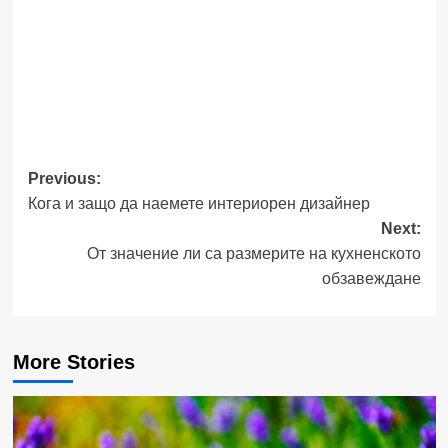
Post
Previous:
Кога и защо да наемете интериорен дизайнер
navigation
Next:
От значение ли са размерите на кухненското
обзавеждане
More Stories