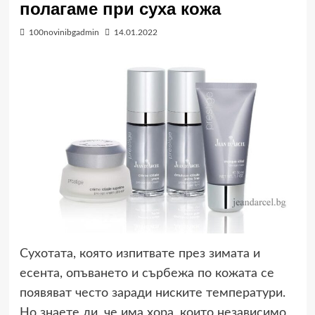
полагаме при суха кожа
100novinibgadmin
14.01.2022
Сухотата, която изпитвате през зимата и
есента, опъването и сърбежа по кожата се
появяват често заради ниските температури.
Но знаете ли, че има хора, които независимо