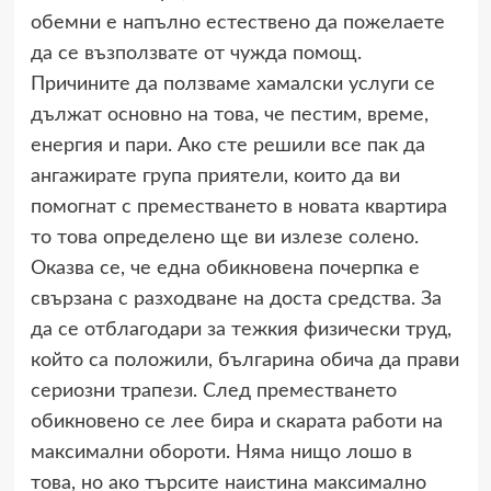
обемни е напълно естествено да пожелаете
да се възползвате от чужда помощ.
Причините да ползваме хамалски услуги се
дължат основно на това, че пестим, време,
енергия и пари. Ако сте решили все пак да
ангажирате група приятели, които да ви
помогнат с преместването в новата квартира
то това определено ще ви излезе солено.
Оказва се, че една обикновена почерпка е
свързана с разходване на доста средства. За
да се отблагодари за тежкия физически труд,
който са положили, българина обича да прави
сериозни трапези. След преместването
обикновено се лее бира и скарата работи на
максимални обороти. Няма нищо лошо в
това, но ако търсите наистина максимално