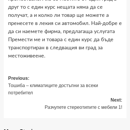
друг то с един курс нещата няма да се
получат, а и колко ли товар ще можете а
пренесете в лекия си автомобил. Най-добре е
да си наемете фирма, предлагаща услугата
Премести ме и товара с един курс да бъде
транспортиран в следващия ви град за
местоживеене.
Post
Previous:
Тошиба – климатиците достъпни за всеки
navigation
потребител
Next:
Разчупете стереотипите с мебели 1!