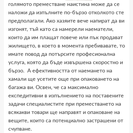
голямото преместване наистина може да се
наложи да изпълните по-бързо отколкото сте
предполагали. Ако хазяите вече напират да ви
изгонят, тъй като са намерели наематели,
които да им плащат повече или пък продават
жилището, в което в момента пребивавате, то
имате повод да потърсите професионална
услуга, която да бъде извършена скоростно и
бързо. А ефективността от наемането на
хамали ще усетите още при опаковането на
багажа ви. Освен, че са максимално
експедитивни в изпълнението на поставените
задачи специалистите при преместването на
всякакви товари ще направят и опаковане на
вещите, които са потенциално застрашени от
счупване.