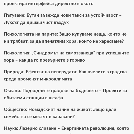
проектира интерфейса директно в окото
Пътуване: Бутан въвежда нови такси за устойчивост –
Луксът да дишаш чист въздух
Психологията на парите: Защо купуваме неща, които не
ни трябват, за да впечатлим хора, които не харесваме?
Психология: „Синдромът на самозванеца“ при успешните
хора – как да го превърнете в гориво
Природа: Ефектът на пеперудата: Как пчелите в градска
среда променят микроклимата
Океани: Подводните градове на бъдещето – Проекти за
обитаеми станции в шелфа
Общество: Номадският начин на живот: Защо цели
семейства се местят в каравани?
Наука: Лазерно сливане – Енергийната революция, която