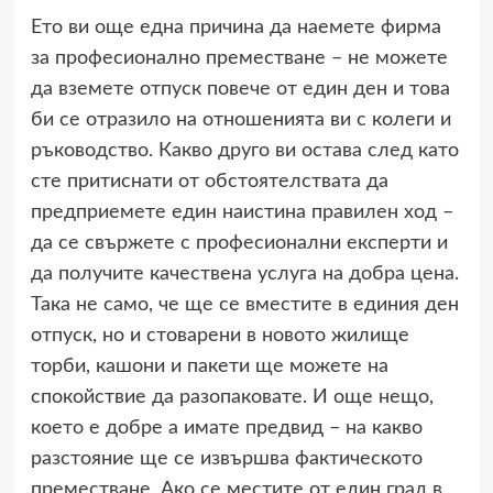
Ето ви още една причина да наемете фирма
за професионално преместване – не можете
да вземете отпуск повече от един ден и това
би се отразило на отношенията ви с колеги и
ръководство. Какво друго ви остава след като
сте притиснати от обстоятелствата да
предприемете един наистина правилен ход –
да се свържете с професионални експерти и
да получите качествена услуга на добра цена.
Така не само, че ще се вместите в единия ден
отпуск, но и стоварени в новото жилище
торби, кашони и пакети ще можете на
спокойствие да разопаковате. И още нещо,
което е добре а имате предвид – на какво
разстояние ще се извършва фактическото
преместване. Ако се местите от един град в