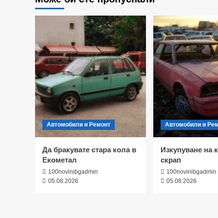
Автомобили и Ремонт
Автомобили и Ре
Да бракувате стара кола в
Изкупуване на к
Екометал
скрап
100novinibgadmin
100novinibgadmin
05.08.2026
05.08.2026