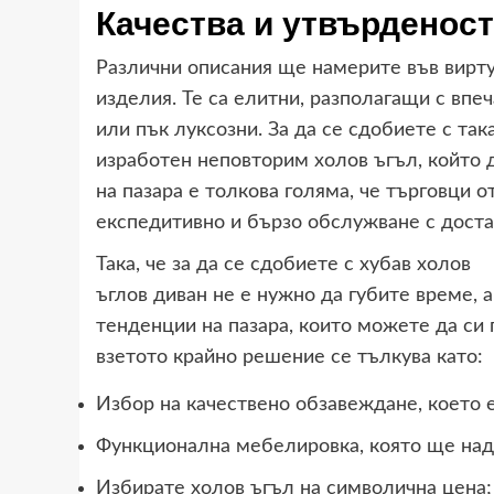
Качества и утвърденост
Различни описания ще намерите във вирту
изделия. Те са елитни, разполагащи с впе
или пък луксозни. За да се сдобиете с та
изработен неповторим холов ъгъл, който 
на пазара е толкова голяма, че търговци о
експедитивно и бързо обслужване с доста
Така, че за да се сдобиете с хубав холов
ъглов диван не е нужно да губите време, а
тенденции на пазара, които можете да си 
взетото крайно решение се тълкува като:
Избор на качествено обзавеждане, което 
Функционална мебелировка, която ще над
Избирате холов ъгъл на символична цена;