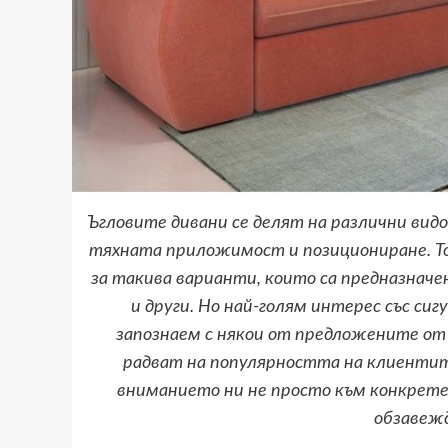
Ъгловите дивани се делят на различни видо
тяхната приложимост и позициониране. То
за такива варианти, които са предназначе
и други. Но най-голям интерес със си
запознаем с някои от предложените от 
радват на популярността на клиентит
вниманието ни не просто към конкретен
обзавежд