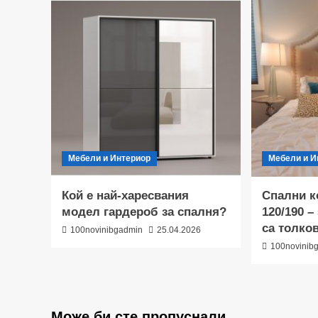
Мебели и Интериор
Мебели и И
Кой е най-харесвания
Спални к
модел гардероб за спалня?
120/190 –
са толко
100novinibgadmin
25.04.2026
100novinib
Може би сте пропуснали