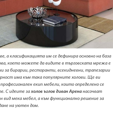
ве, а класификацията им се дефинира основно на база
ва, което можете да видите в търговската мрежа е
ни за бирарии, ресторанти, всекидневни, трапезарии
гурност има към така популярните холови. Ще ви
професионален екип мебели, които определено се
е. С идеите за
холов ъглов диван Арена
насочват
 вид мека мебел, а към функционално решение за
ане на уютен дом.