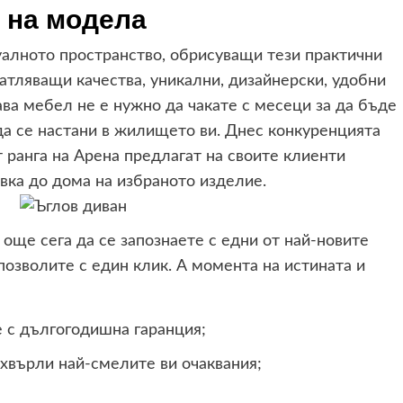
 на модела
алното пространство, обрисуващи тези практични
чатляващи качества, уникални, дизайнерски, удобни
кава мебел не е нужно да чакате с месеци за да бъде
да се настани в жилището ви. Днес конкуренцията
т ранга на Арена предлагат на своите клиенти
вка до дома на избраното изделие.
 още сега да се запознаете с едни от най-новите
позволите с един клик. А момента на истината и
е с дългогодишна гаранция;
хвърли най-смелите ви очаквания;