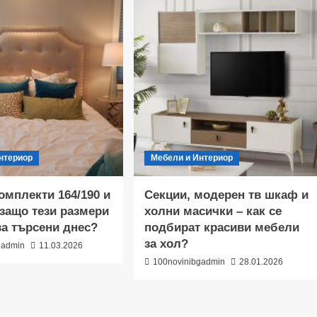
нтериор
Мебели и Интериор
омплекти 164/190 и
Секции, модерен тв шкаф и
 защо тези размери
холни масички – как се
ва търсени днес?
подбират красиви мебели
за хол?
gadmin
11.03.2026
100novinibgadmin
28.01.2026