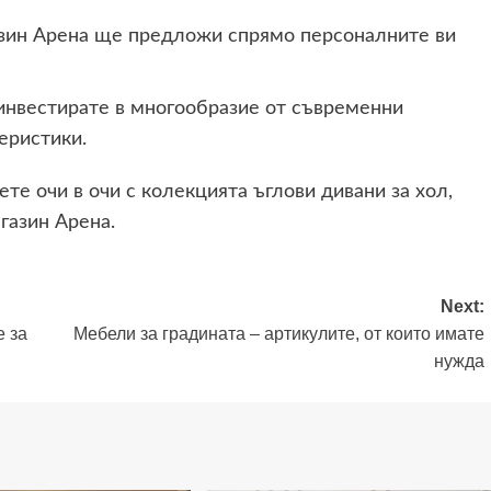
газин Арена ще предложи спрямо персоналните ви
инвестирате в многообразие от съвременни
еристики.
те очи в очи с колекцията ъглови дивани за хол,
газин Арена.
Next:
е за
Мебели за градината – артикулите, от които имате
нужда