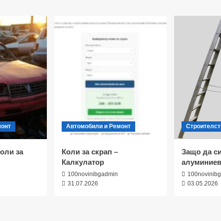
монт
Автомобили и Ремонт
Строителст
оли за
Коли за скрап –
Защо да с
Калкулатор
алуминиев
100novinibgadmin
100novinib
31.07.2026
03.05.2026