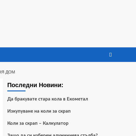
ОЯ ДОМ
Последни Новини:
Да бракувате стара кола в Екометал
Изкупуване на коли за скрап
Коли за скрап – Калкулатор
Защо да си изберем алуминиева стълба?