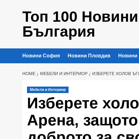
Skip
Топ 100 Новини
to
content
България
Новини София
Новини Пловдив
Новини
HOME
МЕБЕЛИ И ИНТЕРИОР
ИЗБЕРЕТЕ ХОЛОВ ЪГ
Мебели и Интериор
Изберете холо
Арена, защото
доброто за св