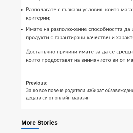
Разполагате с гъвкави условия, които ма
критерии;
Имате на разположение способността да 
продукти с гарантирани качествени характ
Достатъчно причини имате за да се срещне
които предоставят на вниманието ви от ма
Post
Previous:
Защо все повече родители избират обзавеждан
navigation
децата си от онлайн магазин
More Stories