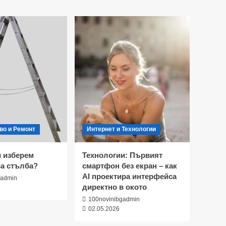
во и Ремонт
Интернет и Технологии
и изберем
Технологии: Първият
а стълба?
смартфон без екран – как
AI проектира интерфейса
gadmin
директно в окото
100novinibgadmin
02.05.2026