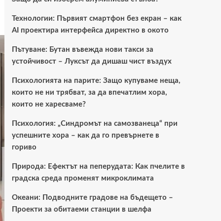
Технологии: Първият смартфон без екран – как
AI проектира интерфейса директно в окото
Пътуване: Бутан въвежда нови такси за
устойчивост – Луксът да дишаш чист въздух
Психологията на парите: Защо купуваме неща,
които не ни трябват, за да впечатлим хора,
които не харесваме?
Психология: „Синдромът на самозванеца“ при
успешните хора – как да го превърнете в
гориво
Природа: Ефектът на пеперудата: Как пчелите в
градска среда променят микроклимата
Океани: Подводните градове на бъдещето –
Проекти за обитаеми станции в шелфа