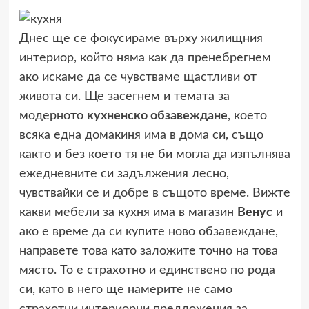
Днес ще се фокусираме върху жилищния
интериор, който няма как да пренебрегнем
ако искаме да се чувстваме щастливи от
живота си. Ще засегнем и темата за
модерното
кухненско обзавеждане
, което
всяка една домакиня има в дома си, също
както и без което тя не би могла да изпълнява
ежедневните си задължения лесно,
чувствайки се и добре в същото време. Вижте
какви мебели за кухня има в магазин
Венус
и
ако е време да си купите ново обзавеждане,
направете това като заложите точно на това
място. То е страхотно и единствено по рода
си, като в него ще намерите не само