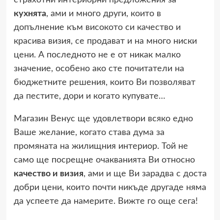
страхотни интериорни предложения за
кухнята
, ами и много други, които в
допълнение към високото си качество и
красива визия, се продават и на много ниски
цени. А последното не е от никак малко
значение, особено ако сте почитатели на
бюджетните решения, които Ви позволяват
да пестите, дори и когато купувате…
Магазин Венус ще удовлетвори всяко едно
Ваше желание, когато става дума за
промяната на жилищния интериор. Той не
само ще посрещне очакванията Ви относно
качество и визия
, ами и ще Ви зарадва с доста
добри цени, които почти никъде другаде няма
да успеете да намерите. Вижте го още сега!