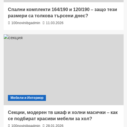
Спални комплекти 164/190 и 120/190 – защо тези
размери са толкова търсени днес?
100novinibgadmin
11.03.2026
Мебели и Интериор
Секции, модерен тв шкаф и холни масички – как
се подбират красиви мебели за хол?
100novinibgadmin
28.01.2026