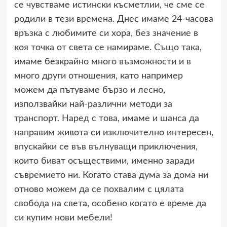
се чувстваме истински късметлии, че сме се
родили в тези времена. Днес имаме 24-часова
връзка с любимите си хора, без значение в
коя точка от света се намираме. Също така,
имаме безкрайно много възможности и в
много други отношения, като например
можем да пътуваме бързо и лесно,
използвайки най-различни методи за
транспорт. Наред с това, имаме и шанса да
направим живота си изключително интересен,
впускайки се във вълнуващи приключения,
които биват осъществими, именно заради
съвремието ни. Когато става дума за дома ни
отново можем да се похвалим с цялата
свобода на света, особено когато е време да
си купим нови мебели!