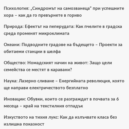
Психология: „Синдромът на самозванеца“ при успешните
хора – как да го превърнете в гориво
Природа: Ефектът на пеперудата: Как пчелите в градска
среда променят микроклимата
Океани: Подводните градове на бъдещето – Проекти за
обитаеми станции в шелфа
Общество: Номадският начин на живот: Защо цели
семейства се местят в каравани?
Наука: Лазерно сливане – Енергийната революция, която
ще направи електричеството безплатно
Иновации: Обувки, които се разграждат в почвата за 6
месеца – край на текстилния отпадък
Изкуството на тихия лукс: Как да излъчвате класа без
излишна показност