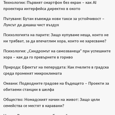
Технологии: Първият смартфон без екран – как AI
проектира интерфейса директно в окото
Пътуване: Бутан въвежда нови такси за устойчивост –
Луксът да дишаш чист въздух
Психологията на парите: Защо купуваме неща, които не
ни трябват, за да впечатлим хора, които не харесваме?
Психология: „Синдромът на самозванеца“ при успешните
хора – как да го превърнете в гориво
Природа: Ефектът на пеперудата: Как пчелите в градска
среда променят микроклимата
Океани: Подводните градове на бъдещето – Проекти за
обитаеми станции в шелфа
Общество: Номадският начин на живот: Защо цели
семейства се местят в каравани?