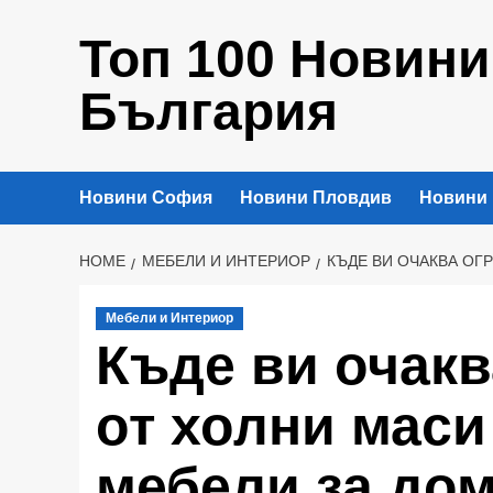
Skip
Топ 100 Новини
to
content
България
Новини София
Новини Пловдив
Новини
HOME
МЕБЕЛИ И ИНТЕРИОР
КЪДЕ ВИ ОЧАКВА ОГ
Мебели и Интериор
Къде ви очакв
от холни маси
мебели за до