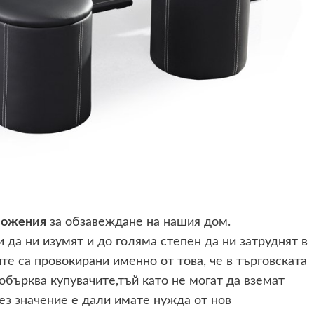
ложения
за обзавеждане на нашия дом.
 да ни изумят и до голяма степен да ни затруднят в
е са провокирани именно от това, че в търговската
бърква купувачите,тъй като не могат да вземат
ез значение е дали имате нужда от нов