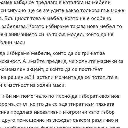
ромен избор
се предлага в каталога на мебели
и сигурно ще се зачудите какво толкова пък може
а. Всъщност това е мебел, която не е особено
е забелязва. Когато избираме такава нова мебел то
ем вниманието си на такъв модел, който да не
 да избираме
мебели
, които да се грижат за
исканост. А имайте предвид, че холните масички са
еноменален акцент, с който да се постигнат
е на решение? Настъпи момента да се потопите в
 в частност на
холни маси
.
 и би им помогнало по-лесно да изберат своя нов
форма, стил, които да се адаптират към тяхната
тина предлага иновативни и огромни като избор
ко друго помещение изглеждат съвсем различно и