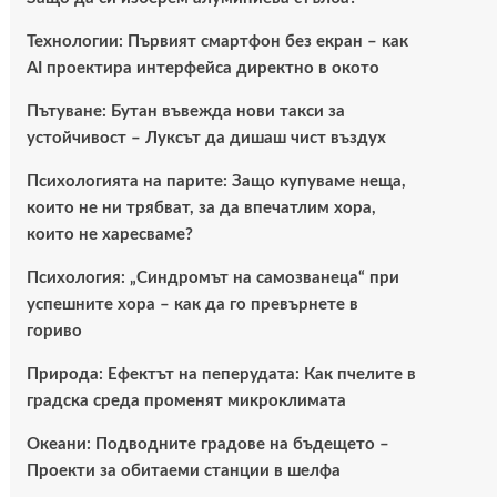
Технологии: Първият смартфон без екран – как
AI проектира интерфейса директно в окото
Пътуване: Бутан въвежда нови такси за
устойчивост – Луксът да дишаш чист въздух
Психологията на парите: Защо купуваме неща,
които не ни трябват, за да впечатлим хора,
които не харесваме?
Психология: „Синдромът на самозванеца“ при
успешните хора – как да го превърнете в
гориво
Природа: Ефектът на пеперудата: Как пчелите в
градска среда променят микроклимата
Океани: Подводните градове на бъдещето –
Проекти за обитаеми станции в шелфа