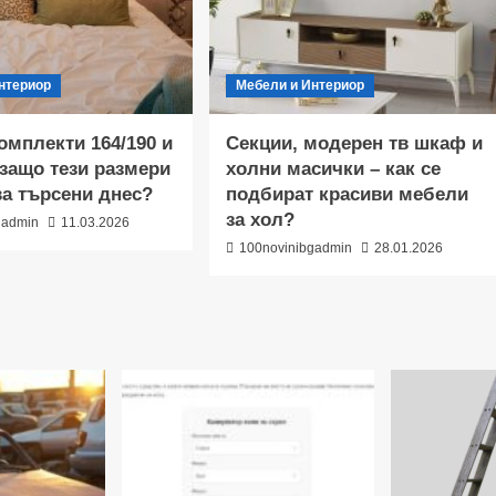
нтериор
Мебели и Интериор
омплекти 164/190 и
Секции, модерен тв шкаф и
 защо тези размери
холни масички – как се
ва търсени днес?
подбират красиви мебели
за хол?
gadmin
11.03.2026
100novinibgadmin
28.01.2026