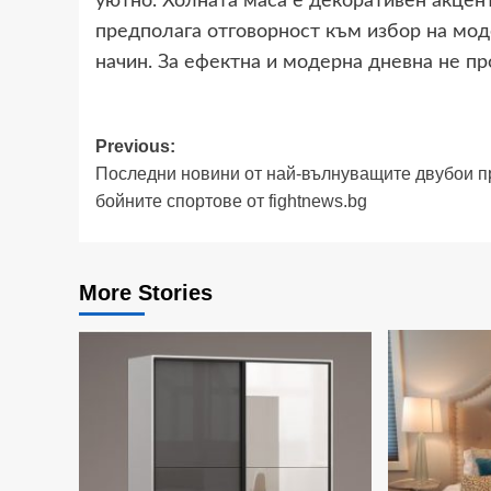
уютно. Холната маса е декоративен акцент
предполага отговорност към избор на моде
начин. За ефектна и модерна дневна не пр
Post
Previous:
Последни новини от най-вълнуващите двубои п
navigation
бойните спортове от fightnews.bg
More Stories