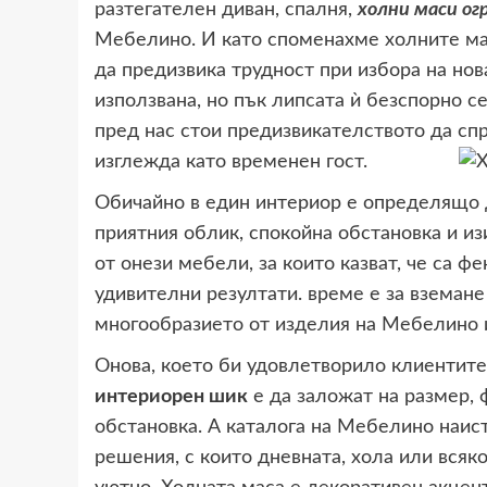
разтегателен диван, спалня,
холни маси ог
Мебелино. И като споменахме холните мас
да предизвика трудност при избора на нов
използвана, но пък липсата ѝ безспорно с
пред нас стои предизвикателството да спр
изглежда като временен гост.
Обичайно в един интериор е определящо
приятния облик, спокойна обстановка и из
от онези мебели, за които казват, че са ф
удивителни резултати. време е за вземан
многообразието от изделия на Мебелино и
Онова, което би удовлетворило клиентите
интериорен шик
е да заложат на размер, 
обстановка. А каталога на Мебелино наис
решения, с които дневната, хола или вся