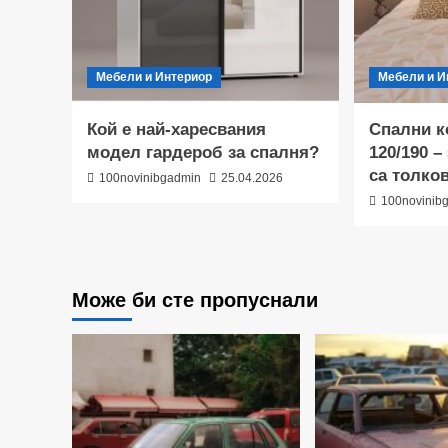
Мебели и Интериор
Мебели и И
Кой е най-харесвания
Спални к
модел гардероб за спалня?
120/190 –
са толко
100novinibgadmin
25.04.2026
100novinib
Може би сте пропуснали