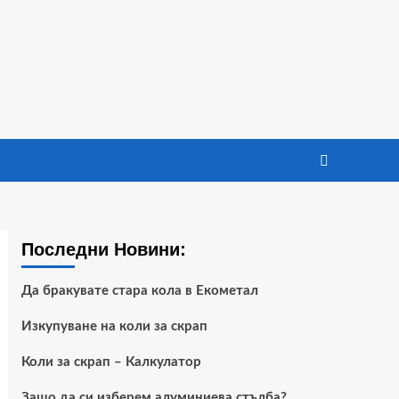
Последни Новини:
Да бракувате стара кола в Екометал
Изкупуване на коли за скрап
Коли за скрап – Калкулатор
Защо да си изберем алуминиева стълба?