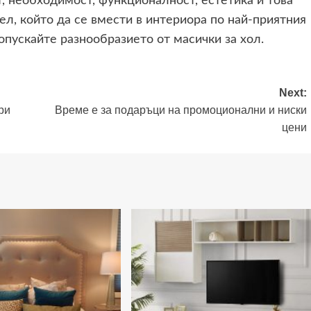
, необходимост, функционалност, естетика и това
л, който да се вмести в интериора по най-приятния
опускайте разнообразието от масички за хол.
Next:
ри
Време е за подаръци на промоционални и ниски
цени