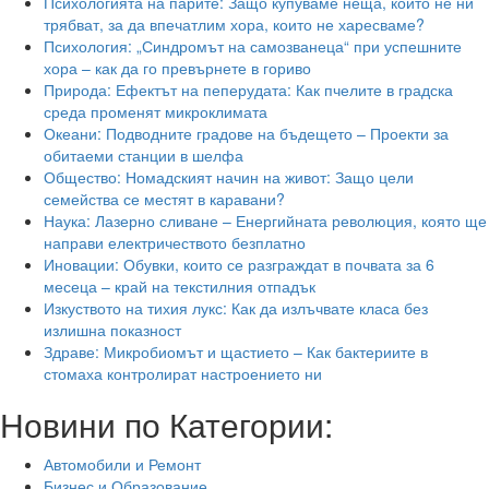
Психологията на парите: Защо купуваме неща, които не ни
трябват, за да впечатлим хора, които не харесваме?
Психология: „Синдромът на самозванеца“ при успешните
хора – как да го превърнете в гориво
Природа: Ефектът на пеперудата: Как пчелите в градска
среда променят микроклимата
Океани: Подводните градове на бъдещето – Проекти за
обитаеми станции в шелфа
Общество: Номадският начин на живот: Защо цели
семейства се местят в каравани?
Наука: Лазерно сливане – Енергийната революция, която ще
направи електричеството безплатно
Иновации: Обувки, които се разграждат в почвата за 6
месеца – край на текстилния отпадък
Изкуството на тихия лукс: Как да излъчвате класа без
излишна показност
Здраве: Микробиомът и щастието – Как бактериите в
стомаха контролират настроението ни
Новини по Категории:
Автомобили и Ремонт
Бизнес и Образование