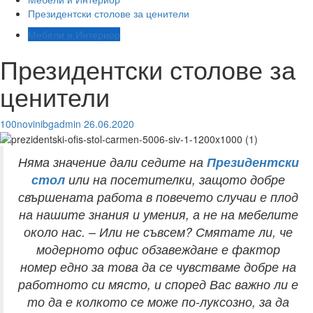
Президентски столове за ценители
Мебели и Интериор
Президентски столове за
ценители
100novinibgadmin
26.06.2020
Няма значение дали седите на
Президентски
стол
или на посетителки, защото добре
свършената работа в повечето случаи е плод
на нашите знания и умения, а не на мебелите
около нас. – Или не съвсем? Смятате ли, че
модерното офис обзавеждане е фактор
номер едно за това да се чувстваме добре на
работното си място, и според Вас важно ли е
то да е колкото се може по-луксозно, за да