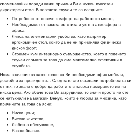
споменавайки поради какви причини Ви е нужен луксозен
директорски стол. В повечето случаи те са следните:
Потребност от повече комфорт на работното място;
Необходимост от висока естетика и уютна атмосфера в
офиса;
Липса на елементарни удобства, като например
ергономичен стол, който да не ни причинява физически
дискомфорт;
Стремеж към интериорно съвършенство, което в повечето
случаи спомага за това да сме максимално ефективни в
службата.
Няма значение за какво точно са Ви необходими офис мебели,
достойни за президенти… След като сте осъзнали потребността си
от тях, то значи е добре да работите в насока намирането им на
ниска цена. Ако обаче това Ви затруднява, то значи просто не сте
се натъкнали на магазин
Венус
, който е любим за мнозина, като
причините за това са ясни:
Ниски цени;
Високо качество;
Любезно обслужване;
Разнообразие.