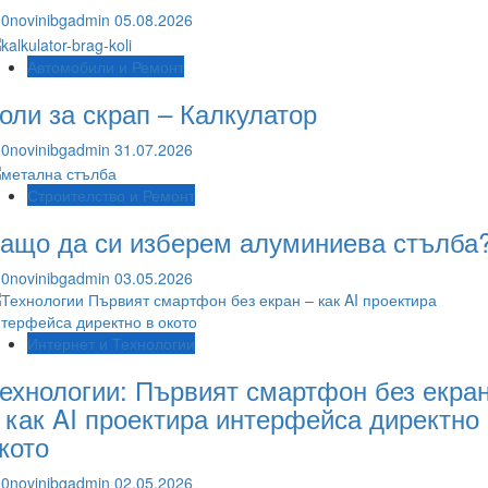
0novinibgadmin
05.08.2026
Автомобили и Ремонт
оли за скрап – Калкулатор
0novinibgadmin
31.07.2026
Строителство и Ремонт
ащо да си изберем алуминиева стълба
0novinibgadmin
03.05.2026
Интернет и Технологии
ехнологии: Първият смартфон без екра
 как AI проектира интерфейса директно
кото
0novinibgadmin
02.05.2026