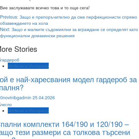
Вие заслужавате всичко това и то още сега!
Post
Previous:
Защо е препоръчително да сме перфекционисти спрямо
обзавеждането на хола
navigation
Next:
Защо и малките съдомиялни за вграждане се определят като
функционални домакински решения
ore Stories
Мебели и Интериор
ой е най-харесвания модел гардероб за
палня?
0novinibgadmin
25.04.2026
Мебели и Интериор
пални комплекти 164/190 и 120/190 –
ащо тези размери са толкова търсени