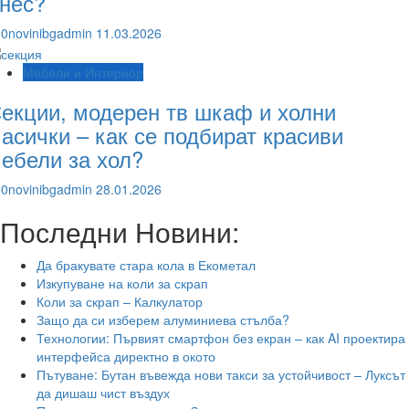
нес?
0novinibgadmin
11.03.2026
Мебели и Интериор
екции, модерен тв шкаф и холни
асички – как се подбират красиви
ебели за хол?
0novinibgadmin
28.01.2026
Последни Новини:
Да бракувате стара кола в Екометал
Изкупуване на коли за скрап
Коли за скрап – Калкулатор
Защо да си изберем алуминиева стълба?
Технологии: Първият смартфон без екран – как AI проектира
интерфейса директно в окото
Пътуване: Бутан въвежда нови такси за устойчивост – Луксът
да дишаш чист въздух