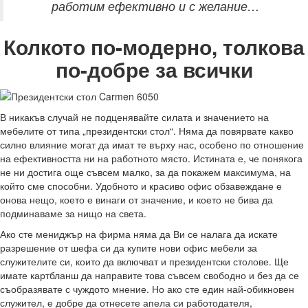
работим ефективно и с желание…
Колкото по-модерно, толкова
по-добре за всички
В никакъв случай не подценявайте силата и значението на
мебелите от типа „президентски стол“. Няма да повярвате какво
силно влияние могат да имат те върху нас, особено по отношение
на ефективността ни на работното място. Истината е, че понякога
не ни достига още съвсем малко, за да покажем максимума, на
който сме способни. Удобното и красиво офис обзавеждане е
онова нещо, което е винаги от значение, и което не бива да
подминаваме за нищо на света.
Ако сте мениджър на фирма няма да Ви се налага да искате
разрешение от шефа си да купите нови офис мебели за
служителите си, които да включват и президентски столове. Ще
имате картбланш да направите това съвсем свободно и без да се
съобразявате с чуждото мнение. Но ако сте един най-обикновен
служител, е добре да отнесете апела си работодателя,