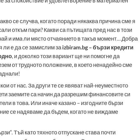
не за спокойствие и удовлетворение в материален
акво се случва, когато поради някаква причина сме я
сали откъм пари? Какви са пътищата пред нас в този
чай и има ли място отчаянието в такъв момент… Добра
я ли е да се замислим за
izbiram.bg – бързи кредити
одно
, и доколко този вариант ще ни помогне да
езем от трудното положение, в което ненадейно сме
аднали!
кои от нас. За други те се явяват най-неуместното
трети заемите са начин да разрешим финансовите си
ели в това. Или иначе казано – изгодните бързи
и ние се надяваме да бъдем, когато не виждаме
рзи“. Тъй като тяхното отпускане става почти