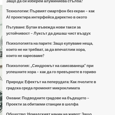
Защо да си изберем алуминиева стълба?
Технологии: Първият смартфон без екран – как
AI проектира интерфейса директно в окото
Пътуване: Бутан въвежда нови такси за
устойчивост – Луксът да дишаш чист въздух
Психологията на парите: Защо купуваме неща,
които не ни трябват, за да впечатлим хора,
които не харесваме?
Психология: „Синдромът на самозванеца“ при
успешните хора – как да го превърнете в гориво
Природа: Ефектът на пеперудата: Как пчелите в
градска среда променят микроклимата
Океани: Подводните градове на бъдещето –
Проекти за обитаеми станции в шелфа
Общество: Номадският начин на живот: Защо