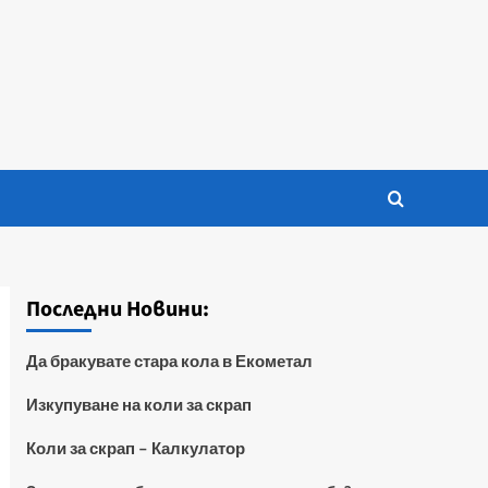
Последни Новини:
Да бракувате стара кола в Екометал
Изкупуване на коли за скрап
Коли за скрап – Калкулатор