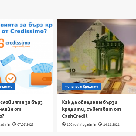
Кредити
Финанси и Кредити
условията за бърз
Как да обединим бързи
нлайн от
кредити, съветват от
o?
CashCredit
gadmin
07.07.2023
100novinibgadmin
24.11.2021