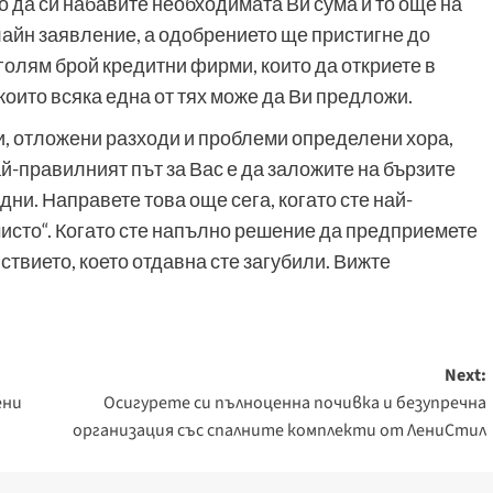
о да си набавите необходимата Ви сума и то още на
лайн заявление, а одобрението ще пристигне до
олям брой кредитни фирми, които да откриете в
, които всяка една от тях може да Ви предложи.
и, отложени разходи и проблеми определени хора,
най-правилният път за Вас е да заложите на бързите
дни. Направете това още сега, когато сте най-
чисто“. Когато сте напълно решение да предприемете
ствието, което отдавна сте загубили. Вижте
Next:
ени
Осигурете си пълноценна почивка и безупречна
организация със спалните комплекти от ЛениСтил