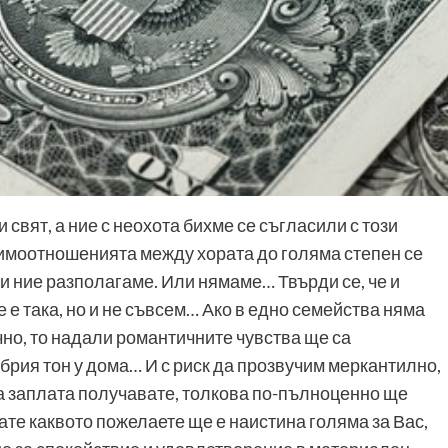
 свят, а ние с неохота бихме се съгласили с този
заимоотношенията между хората до голяма степен се
ки ние разполагаме. Или нямаме… Твърди се, че и
е е така, но и не съвсем… Ако в едно семейства няма
о, то надали романтичните чувства ще са
обрия тон у дома… И с риск да прозвучим меркантилно,
ка заплата получавате, толкова по-пълноценно ще
те каквото пожелаете ще е наистина голяма за Вас,