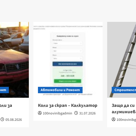
онт
Автомобили и Ремонт
Строителст
оли за
Коли за скрап – Калкулатор
Защо да си
алуминиев
100novinibgadmin
31.07.2026
05.08.2026
100novinib