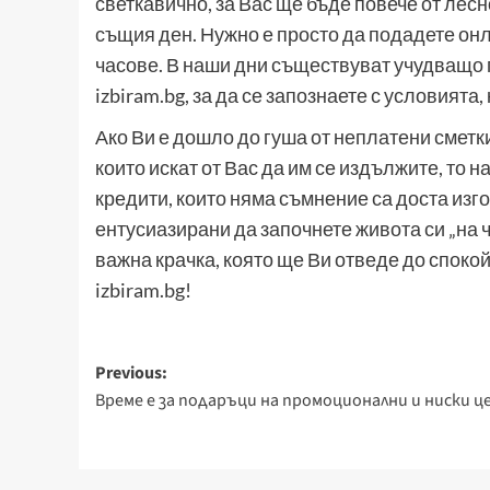
светкавично, за Вас ще бъде повече от лесн
същия ден. Нужно е просто да подадете он
часове. В наши дни съществуват учудващо г
izbiram.bg, за да се запознаете с условията
Ако Ви е дошло до гуша от неплатени сметк
които искат от Вас да им се издължите, то 
кредити, които няма съмнение са доста изго
ентусиазирани да започнете живота си „на 
важна крачка, която ще Ви отведе до спокой
izbiram.bg!
Post
Previous:
Време е за подаръци на промоционални и ниски ц
navigation