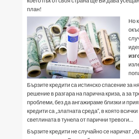
което пък от своя страна ще Ви дава усеща
план!
Но к
окъ
слу
иде
изг
изл
поп
Бързите кредити са истинско спасение за ня
решение в разгара на парична криза, а за 
проблеми, без да ангажираме близки и прият
кредити са „златната среда“, в която всичк
светлината в тунела от парични тревоги…
Бързите кредити не случайно се наричат „бъ