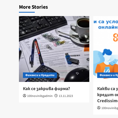
More Stories
Финанси и Кредити
Финанси и 
Как се закрива фирма?
Какви са 
кредит о
100novinibgadmin
13.11.2023
Credissim
100novinib