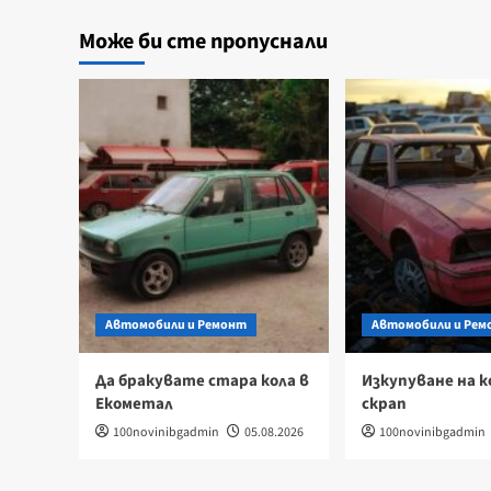
Може би сте пропуснали
Автомобили и Ремонт
Автомобили и Рем
Да бракувате стара кола в
Изкупуване на к
Екометал
скрап
100novinibgadmin
05.08.2026
100novinibgadmin