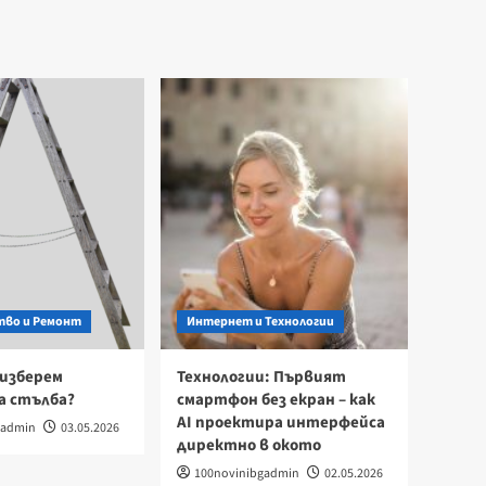
во и Ремонт
Интернет и Технологии
 изберем
Технологии: Първият
а стълба?
смартфон без екран – как
AI проектира интерфейса
gadmin
03.05.2026
директно в окото
100novinibgadmin
02.05.2026