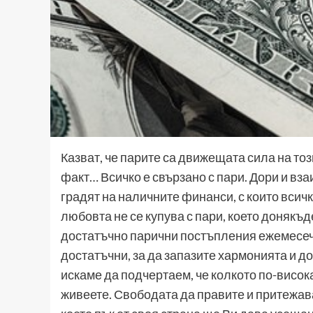
Казват, че парите са движещата сила на този
факт… Всичко е свързано с пари. Дори и в
градят на наличните финанси, с които всич
любовта не се купува с пари, което донякъд
достатъчно парични постъпления ежемесечн
достатъчни, за да запазите хармонията и д
искаме да подчертаем, че колкото по-висо
живеете. Свободата да правите и притежава