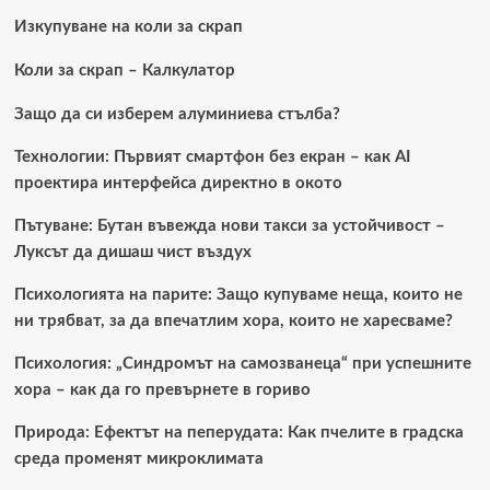
Изкупуване на коли за скрап
Коли за скрап – Калкулатор
Защо да си изберем алуминиева стълба?
Технологии: Първият смартфон без екран – как AI
проектира интерфейса директно в окото
Пътуване: Бутан въвежда нови такси за устойчивост –
Луксът да дишаш чист въздух
Психологията на парите: Защо купуваме неща, които не
ни трябват, за да впечатлим хора, които не харесваме?
Психология: „Синдромът на самозванеца“ при успешните
хора – как да го превърнете в гориво
Природа: Ефектът на пеперудата: Как пчелите в градска
среда променят микроклимата