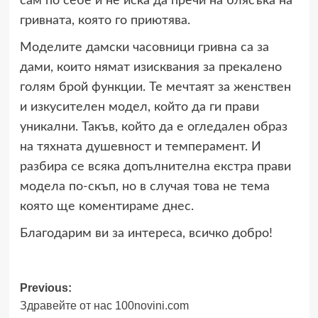
сам по себе и не иска да пречи на блясъка на
гривната, която го приютява.
Моделите дамски часовници гривна са за
дами, които нямат изисквания за прекалено
голям брой функции. Те мечтаят за женствен
и изкусителен модел, който да ги прави
уникални. Такъв, който да е огледален образ
на тяхната душевност и темперамент. И
разбира се всяка допълнителна екстра прави
модела по-скъп, но в случая това не тема
която ще коментираме днес.
Благодарим ви за интереса, всичко добро!
Post
Previous:
Здравейте от нас 100novini.com
navigation