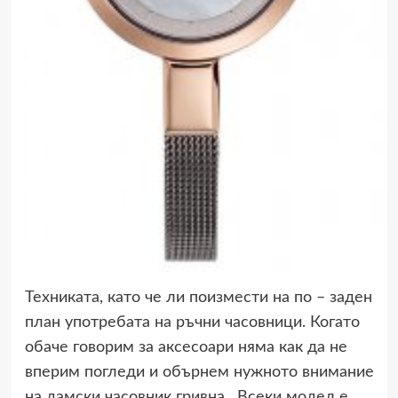
Техниката, като че ли поизмести на по – заден
план употребата на ръчни часовници. Когато
обаче говорим за аксесоари няма как да не
вперим погледи и обърнем нужното внимание
на дамски часовник гривна. Всеки модел е