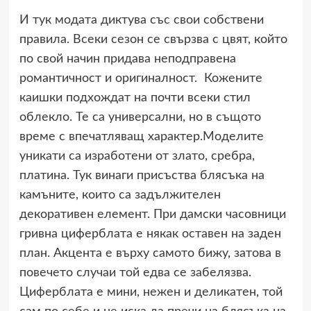
И тук модата диктува със свои собствени
правила. Всеки сезон се свързва с цвят, който
по свой начин придава неподправена
романтичност и оригиналност. Кожените
каишки подхождат на почти всеки стил
облекло. Те са универсални, но в същото
време с впечатляващ характер.Моделите
уникати са изработени от злато, сребра,
платина. Тук винаги присъства блясъка на
камъните, които са задължителен
декоративен елемент. При дамски часовници
гривна циферблата е някак оставен на заден
план. Акцента е върху самото бижу, затова в
повечето случаи той едва се забелязва.
Циферблата е мини, нежен и деликатен, той