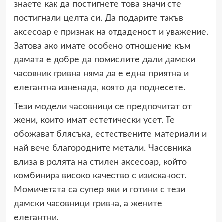
знаете как да постигнете това значи сте
постигнали целта си. Да подарите такъв
аксесоар е признак на отдаденост и уважение.
Затова ако имате особено отношение към
дамата е добре да помислите дали дамски
часовник гривна няма да е една приятна и
елегантна изненада, която да поднесете.
Тези модели часовници се предпочитат от
жени, които имат естетически усет. Те
обожават блясъка, естествените материали и
най вече благородните метали. Часовника
влиза в ролята на стилен аксесоар, който
комбинира високо качество с изисканост.
Момичетата са супер яки и готини с тези
дамски часовници гривна, а жените
елегантни.