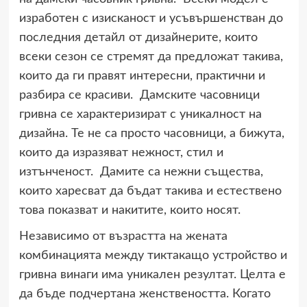
изработен с изисканост и усъвършенстван до
последния детайл от дизайнерите, които
всеки сезон се стремят да предложат такива,
които да ги правят интересни, практични и
разбира се красиви. Дамските часовници
гривна се характеризират с уникалност на
дизайна. Те не са просто часовници, а бижута,
които да изразяват нежност, стил и
изтънченост. Дамите са нежни същества,
които харесват да бъдат такива и естествено
това показват и накитите, които носят.
Независимо от възрастта на жената
комбинацията между тиктакащо устройство и
гривна винаги има уникален резултат. Целта е
да бъде подчертана женствеността. Когато