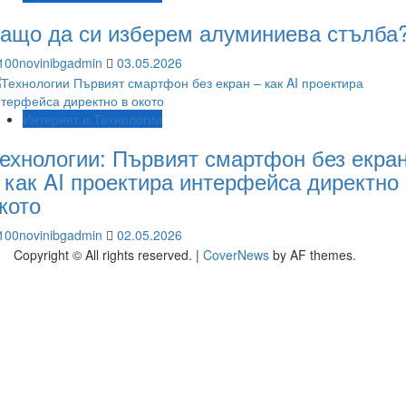
ащо да си изберем алуминиева стълба
100novinibgadmin
03.05.2026
Интернет и Технологии
ехнологии: Първият смартфон без екра
 как AI проектира интерфейса директно
кото
100novinibgadmin
02.05.2026
Copyright © All rights reserved.
|
CoverNews
by AF themes.