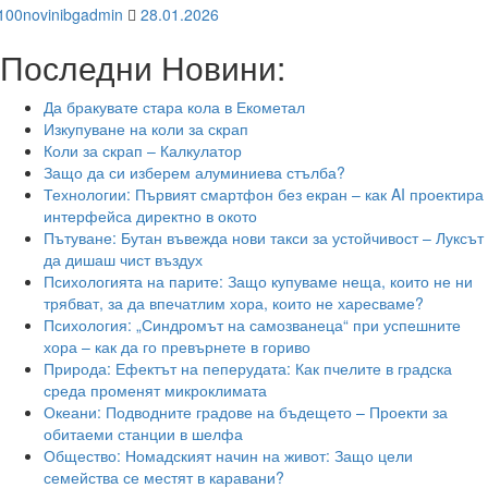
100novinibgadmin
28.01.2026
Последни Новини:
Да бракувате стара кола в Екометал
Изкупуване на коли за скрап
Коли за скрап – Калкулатор
Защо да си изберем алуминиева стълба?
Технологии: Първият смартфон без екран – как AI проектира
интерфейса директно в окото
Пътуване: Бутан въвежда нови такси за устойчивост – Луксът
да дишаш чист въздух
Психологията на парите: Защо купуваме неща, които не ни
трябват, за да впечатлим хора, които не харесваме?
Психология: „Синдромът на самозванеца“ при успешните
хора – как да го превърнете в гориво
Природа: Ефектът на пеперудата: Как пчелите в градска
среда променят микроклимата
Океани: Подводните градове на бъдещето – Проекти за
обитаеми станции в шелфа
Общество: Номадският начин на живот: Защо цели
семейства се местят в каравани?