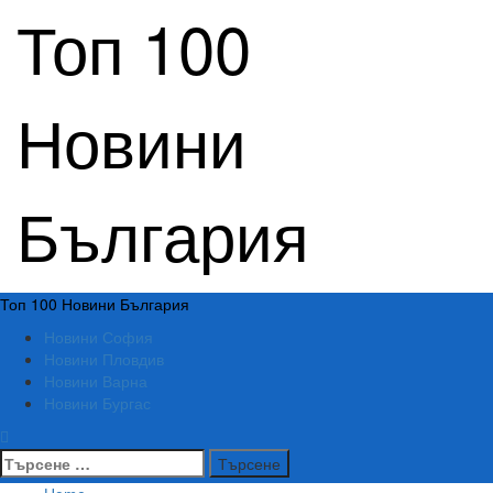
Skip
Топ 100
to
content
Новини
България
Primary
Топ 100 Новини България
Menu
Новини София
Новини Пловдив
Новини Варна
Новини Бургас
Търсене
за: