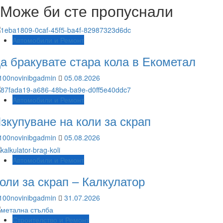
Може би сте пропуснали
Автомобили и Ремонт
а бракувате стара кола в Екометал
100novinibgadmin
05.08.2026
Автомобили и Ремонт
зкупуване на коли за скрап
100novinibgadmin
05.08.2026
Автомобили и Ремонт
оли за скрап – Калкулатор
100novinibgadmin
31.07.2026
Строителство и Ремонт