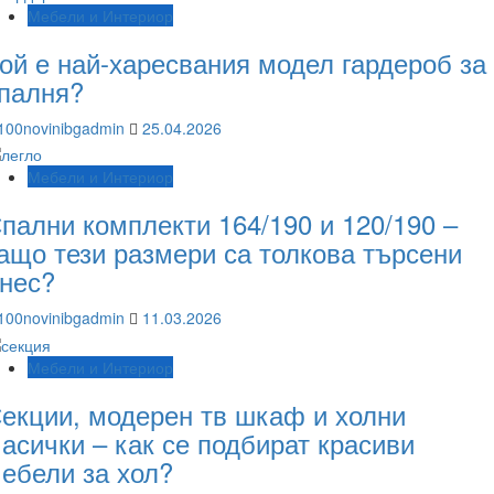
Мебели и Интериор
ой е най-харесвания модел гардероб за
палня?
100novinibgadmin
25.04.2026
Мебели и Интериор
пални комплекти 164/190 и 120/190 –
ащо тези размери са толкова търсени
нес?
100novinibgadmin
11.03.2026
Мебели и Интериор
екции, модерен тв шкаф и холни
асички – как се подбират красиви
ебели за хол?