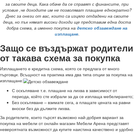
за своите деца. Кака обаче да се справят с финансите, при
условие ,че доходите им не позволяват плащане еднократно?
Днес за онези от вас, които са изцяло отдадени на своите
деца, но пък нямат високи доходи ще представим една доста
добра схема, а именно покупка на
детско обзавеждане на
изплащане
.
Защо се въздържат родители
от такава схема за покупка
Изплащането е кредитна схема, която се предлага от много
търговци. Всъщност на практика има два типа опции за покупка на
изплащане:
С оскъпяване т.е. плащане на лихва в зависимост от
периода, който сте избрали за да се изплаща мебелирането;
Без оскъпяване – взимате сега, а плащате цената на равни
вноски без да дължите лихва.
За родителите, които търсят възможно най-добрия вариант за
покупка на мебели от онлайн магазин Мебели Арена представят
невероятната възможност да купите наистина качествено и удобно