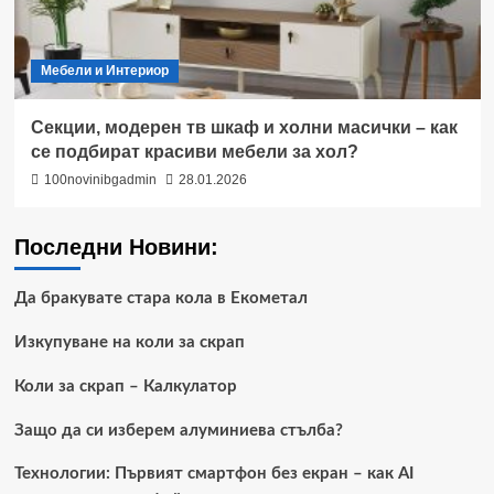
Мебели и Интериор
Секции, модерен тв шкаф и холни масички – как
се подбират красиви мебели за хол?
100novinibgadmin
28.01.2026
Последни Новини:
Да бракувате стара кола в Екометал
Изкупуване на коли за скрап
Коли за скрап – Калкулатор
Защо да си изберем алуминиева стълба?
Технологии: Първият смартфон без екран – как AI