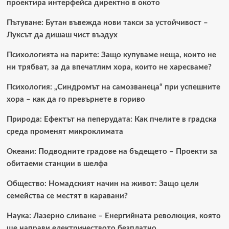
проектира интерфейса директно в окото
Пътуване: Бутан въвежда нови такси за устойчивост –
Луксът да дишаш чист въздух
Психологията на парите: Защо купуваме неща, които не
ни трябват, за да впечатлим хора, които не харесваме?
Психология: „Синдромът на самозванеца“ при успешните
хора – как да го превърнете в гориво
Природа: Ефектът на пеперудата: Как пчелите в градска
среда променят микроклимата
Океани: Подводните градове на бъдещето – Проекти за
обитаеми станции в шелфа
Общество: Номадският начин на живот: Защо цели
семейства се местят в каравани?
Наука: Лазерно сливане – Енергийната революция, която
ще направи електричеството безплатно