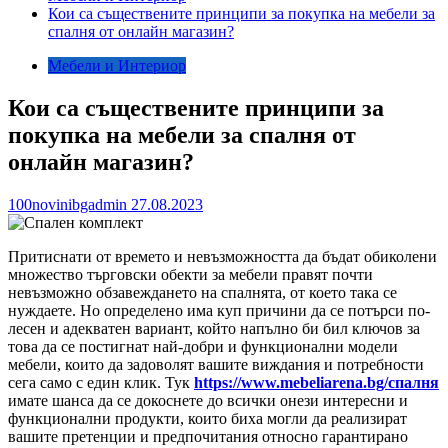
Кои са съществените принципи за покупка на мебели за
спалня от онлайн магазин?
Мебели и Интериор
Кои са съществените принципи за
покупка на мебели за спалня от
онлайн магазин?
100novinibgadmin
27.08.2023
Притиснати от времето и невъзможността да бъдат обиколени
множество търговски обекти за мебели правят почти
невъзможно обзавеждането на спалнята, от което така се
нуждаете. Но определено има куп причини да се потърси по-
лесен и адекватен вариант, който напълно би бил ключов за
това да се постигнат най-добри и функционални модели
мебели, които да задоволят вашите виждания и потребности
сега само с един клик. Тук
https://www.mebeliarena.bg/спалня
имате шанса да се докоснете до всички онези интересни и
функционални продукти, които биха могли да реализират
вашите претенции и предпочитания относно гарантирано