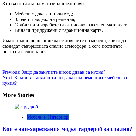
Затова от сайта на магазина представят:
Мебели с доказан произход;
Здрави и надеждни решения;
Стабилни и изработени от висококачествен материал;
Винаги придружени с гаранционна карта.
Имате пълно основание да се доверите на мебели, които да
създадат съвършената спална атмосфера, а сега постигате
целта си с един клик.
Post
Previous:
Защо да закупите висок диван за кухня?
Next:
Какви възможности ни дават съвременните мебели за
navigation
кухня?
More Stories
Мебели и Интериор
Кой е най-харесвания модел гардероб за спалня?