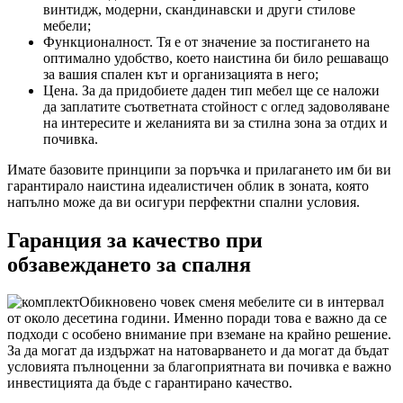
винтидж, модерни, скандинавски и други стилове
мебели;
Функционалност. Тя е от значение за постигането на
оптимално удобство, което наистина би било решаващо
за вашия спален кът и организацията в него;
Цена. За да придобиете даден тип мебел ще се наложи
да заплатите съответната стойност с оглед задоволяване
на интересите и желанията ви за стилна зона за отдих и
почивка.
Имате базовите принципи за поръчка и прилагането им би ви
гарантирало наистина идеалистичен облик в зоната, която
напълно може да ви осигури перфектни спални условия.
Гаранция за качество при
обзавеждането за спалня
Обикновено човек сменя мебелите си в интервал
от около десетина години. Именно поради това е важно да се
подходи с особено внимание при вземане на крайно решение.
За да могат да издържат на натоварването и да могат да бъдат
условията пълноценни за благоприятната ви почивка е важно
инвестицията да бъде с гарантирано качество.