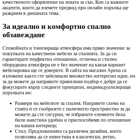
качественото оформление на зоната за сън. Кои са важните
акценти, които да вземете предвид при онлайн поръчка ще
разкрием в днешната тема.
За идеално и комфортно спално
обзавеждане
Спокойната и тонизираща атмосфера има пряко значение за
покупката на качествени мебели за спалнята. За да си
гарантирате перфектно отношение, отлична и стилно
оборудвана атмосфера не е без значение на какъв вариант
мебелировка ще се доверите. В сайта на магазин Арена са
изложени както сте забелязали множество интересни идеи, но
за да можете да направите правилния подбор е добре да се
фокусирате върху следните принципи, индивидуализиращи
поръчката ви:
Размери на мебелите за спалня. Направете схема на
стаята и се съобразете с наличното пространство за да
можете да сте сигурни, че избраните елементи биха
били наистина удобни и приспособими по отношение
на вашия интериор;
Стил. Предложенията са различни дизайни, което
позволява да се инвестира в класически, ретро,