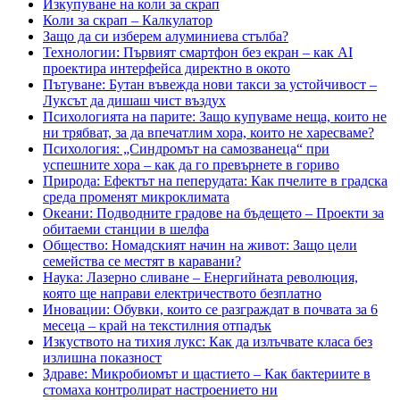
Изкупуване на коли за скрап
Коли за скрап – Калкулатор
Защо да си изберем алуминиева стълба?
Технологии: Първият смартфон без екран – как AI
проектира интерфейса директно в окото
Пътуване: Бутан въвежда нови такси за устойчивост –
Луксът да дишаш чист въздух
Психологията на парите: Защо купуваме неща, които не
ни трябват, за да впечатлим хора, които не харесваме?
Психология: „Синдромът на самозванеца“ при
успешните хора – как да го превърнете в гориво
Природа: Ефектът на пеперудата: Как пчелите в градска
среда променят микроклимата
Океани: Подводните градове на бъдещето – Проекти за
обитаеми станции в шелфа
Общество: Номадският начин на живот: Защо цели
семейства се местят в каравани?
Наука: Лазерно сливане – Енергийната революция,
която ще направи електричеството безплатно
Иновации: Обувки, които се разграждат в почвата за 6
месеца – край на текстилния отпадък
Изкуството на тихия лукс: Как да излъчвате класа без
излишна показност
Здраве: Микробиомът и щастието – Как бактериите в
стомаха контролират настроението ни