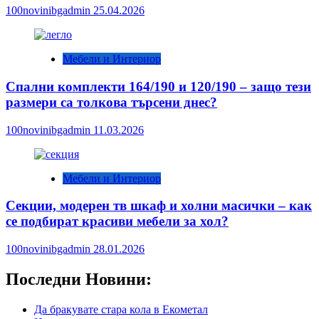
100novinibgadmin
25.04.2026
Мебели и Интериор
Спални комплекти 164/190 и 120/190 – защо тези
размери са толкова търсени днес?
100novinibgadmin
11.03.2026
Мебели и Интериор
Секции, модерен тв шкаф и холни масички – как
се подбират красиви мебели за хол?
100novinibgadmin
28.01.2026
Последни Новини:
Да бракувате стара кола в Екометал